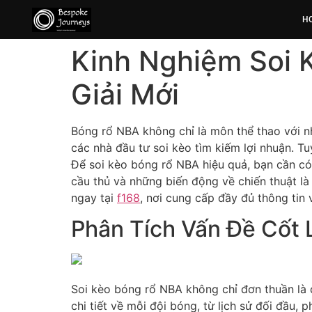
H
Kinh Nghiệm Soi 
Giải Mới
Bóng rổ NBA không chỉ là môn thể thao với
các nhà đầu tư soi kèo tìm kiếm lợi nhuận. T
Để soi kèo bóng rổ NBA hiệu quả, bạn cần có 
cầu thủ và những biến động về chiến thuật là
ngay tại
f168
, nơi cung cấp đầy đủ thông tin 
Phân Tích Vấn Đề Cốt 
Soi kèo bóng rổ NBA không chỉ đơn thuần là 
chi tiết về mỗi đội bóng, từ lịch sử đối đầu,