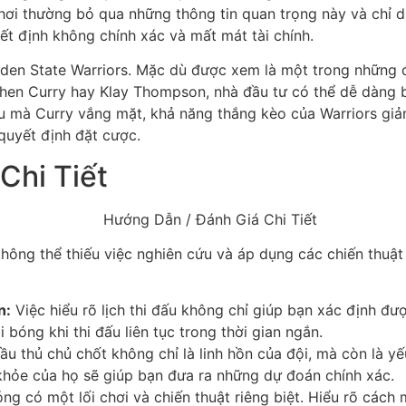
chơi thường bỏ qua những thông tin quan trọng này và chỉ 
ết định không chính xác và mất mát tài chính.
olden State Warriors. Mặc dù được xem là một trong những
phen Curry hay Klay Thompson, nhà đầu tư có thể dễ dàng 
ấu mà Curry vắng mặt, khả năng thắng kèo của Warriors giảm
 quyết định đặt cược.
Chi Tiết
ông thể thiếu việc nghiên cứu và áp dụng các chiến thuật 
n:
Việc hiểu rõ lịch thi đấu không chỉ giúp bạn xác định đư
óng khi thi đấu liên tục trong thời gian ngắn.
u thủ chủ chốt không chỉ là linh hồn của đội, mà còn là yế
 khỏe của họ sẽ giúp bạn đưa ra những dự đoán chính xác.
ng có một lối chơi và chiến thuật riêng biệt. Hiểu rõ cách 