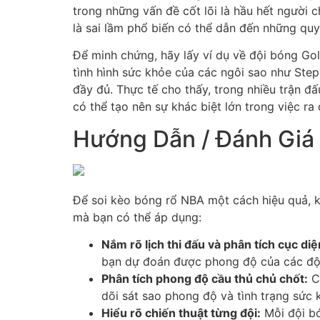
trong những vấn đề cốt lõi là hầu hết người 
là sai lầm phổ biến có thể dẫn đến những quy
Để minh chứng, hãy lấy ví dụ về đội bóng G
tình hình sức khỏe của các ngôi sao như Ste
đầy đủ. Thực tế cho thấy, trong nhiều trận đ
có thể tạo nên sự khác biệt lớn trong việc ra
Hướng Dẫn / Đánh Giá 
Để soi kèo bóng rổ NBA một cách hiệu quả, kh
mà bạn có thể áp dụng:
Nắm rõ lịch thi đấu và phân tích cục diệ
bạn dự đoán được phong độ của các đội b
Phân tích phong độ cầu thủ chủ chốt:
Cầ
dõi sát sao phong độ và tình trạng sức
Hiểu rõ chiến thuật từng đội:
Mỗi đội bó