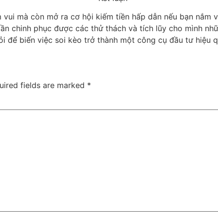
 vui mà còn mở ra cơ hội kiếm tiền hấp dẫn nếu bạn nắm vữ
dần chinh phục được các thử thách và tích lũy cho mình nh
i để biến việc soi kèo trở thành một công cụ đầu tư hiệu q
uired fields are marked
*