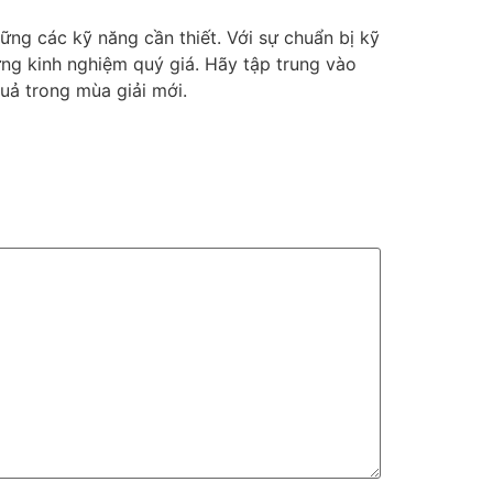
ng các kỹ năng cần thiết. Với sự chuẩn bị kỹ
ững kinh nghiệm quý giá. Hãy tập trung vào
uả trong mùa giải mới.