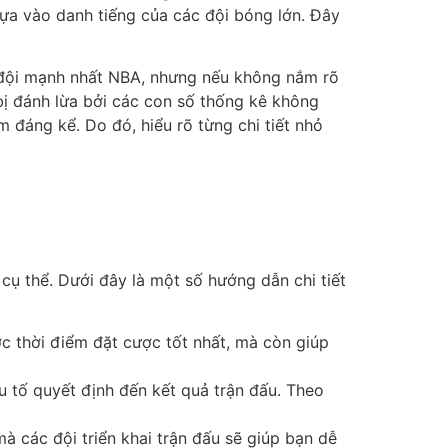
dựa vào danh tiếng của các đội bóng lớn. Đây
 đội mạnh nhất NBA, nhưng nếu không nắm rõ
bị đánh lừa bởi các con số thống kê không
 đáng kể. Do đó, hiểu rõ từng chi tiết nhỏ
cụ thể. Dưới đây là một số hướng dẫn chi tiết
ợc thời điểm đặt cược tốt nhất, mà còn giúp
u tố quyết định đến kết quả trận đấu. Theo
mà các đội triển khai trận đấu sẽ giúp bạn dễ