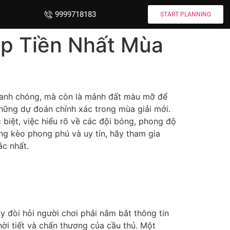
9999718183
START PLANNING
p Tiền Nhất Mùa
hanh chóng, mà còn là mảnh đất màu mỡ để
 những dự đoán chính xác trong mùa giải mới.
 biệt, việc hiểu rõ về các đội bóng, phong độ
ng kèo phong phú và uy tín, hãy tham gia
ác nhất.
 đòi hỏi người chơi phải nắm bắt thông tin
hời tiết và chấn thương của cầu thủ. Một