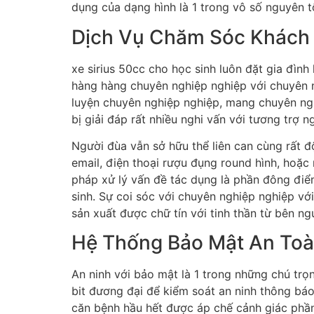
dụng của dạng hình là 1 trong vô số nguyên t
Dịch Vụ Chăm Sóc Khách
xe sirius 50cc cho học sinh luôn đặt gia đìn
hàng hàng chuyên nghiệp nghiệp với chuyên ng
luyện chuyên nghiệp nghiệp, mang chuyên ngh
bị giải đáp rất nhiều nghi vấn với tương trợ n
Người đùa vẫn sở hữu thể liên can cùng rất độ
email, điện thoại rượu đụng round hình, hoặc m
pháp xử lý vấn đề tác dụng là phần đông điể
sinh. Sự coi sóc với chuyên nghiệp nghiệp vớ
sản xuất được chữ tín với tinh thần từ bên ng
Hệ Thống Bảo Mật An Toà
An ninh với bảo mật là 1 trong những chú tr
bit đương đại để kiểm soát an ninh thông bá
căn bệnh hầu hết được áp chế cảnh giác phần