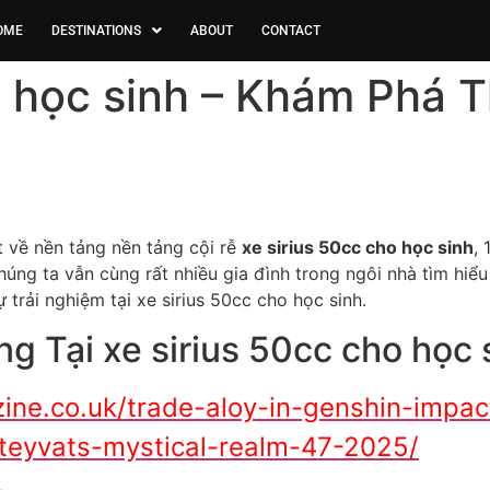
OME
DESTINATIONS
ABOUT
CONTACT
 học sinh – Khám Phá Th
t về nền tảng nền tảng cội rễ
xe sirius 50cc cho học sinh
, 
úng ta vẫn cùng rất nhiều gia đình trong ngôi nhà tìm hiể
trải nghiệm tại xe sirius 50cc cho học sinh.
ng Tại xe sirius 50cc cho học 
ine.co.uk/trade-aloy-in-genshin-impac
teyvats-mystical-realm-47-2025/