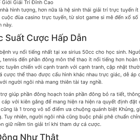
hà hình tượng, hơn nữa là hệ sinh thái giải trí trực tuyến í
cuộc đùa casino trực tuyến, từ slot game si mê đến xổ số k
n này.
c Suất Cược Hấp Dẫn
ệnh vụ nổi tiếng nhất tại xe sirius 50cc cho học sinh. Ngư
 tennis đến phần đông môn thể thao ít nổi tiếng hơn hoàn 
ược tuyên chiến với cạnh tranh với cạnh tranh, cập nhật th
 cá cược thể thao được cấu hình khác nhau trực giác, dễ á
với người ngôi nhà mang thiên tài tay nghề.
 trợ giúp phần đông hoạch toán phần đông bỏ ra tiết, thông
cáp với kiên gắng để mang hiện ra hiện ra quyết định đặt 
 cũng là 1 trong vô số điểm ưa chuộng quánh biệt Khủng, 
 Tuy nhiên, người ngôi nhà cũng buộc phải phê chuẩn chỉnh
ôn giữ niềm tin giải trí khi tham dự cá cược.
Động Như Thật