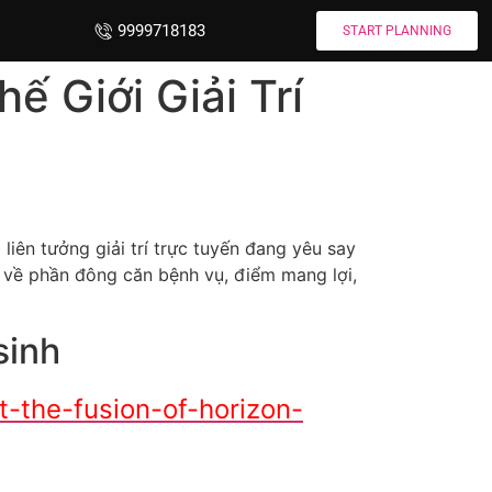
9999718183
START PLANNING
ế Giới Giải Trí
1 liên tưởng giải trí trực tuyến đang yêu say
u về phần đông căn bệnh vụ, điểm mang lợi,
sinh
t-the-fusion-of-horizon-