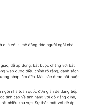
nh quả với si mê đông đảo người ngôi nhà.
 giác, dễ áp dụng, bắt buộc chăng với bắt
rang web được điều chỉnh rõ ràng, danh sách
phương pháp làm đến. Màu sắc được bắt buộc
ời ngôi nhà toàn quốc đơn giản dễ dàng tiếp
c tính cao về tính năng với độ gắng định,
 rất nhiều khu vực. Sự thân mật với dễ áp