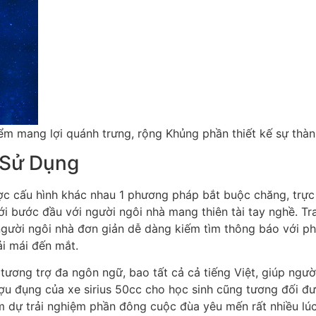
điểm mang lợi quánh trưng, rộng Khủng phần thiết kế sự thà
 Sử Dụng
ược cấu hình khác nhau 1 phương pháp bắt buộc chăng, trực
ới bước đầu với người ngôi nhà mang thiên tài tay nghề. T
người ngôi nhà đơn giản dễ dàng kiếm tìm thông báo với 
ải mái đến mắt.
 tương trợ đa ngôn ngữ, bao tất cả cả tiếng Việt, giúp ngư
u đụng của xe sirius 50cc cho học sinh cũng tương đối đượ
m dự trải nghiệm phần đông cuộc đùa yêu mến rất nhiều lúc