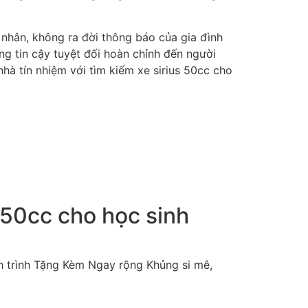
 nhân, không ra đời thông báo của gia đình
g tin cậy tuyệt đối hoàn chỉnh đến người
hà tín nhiệm với tìm kiếm xe sirius 50cc cho
 50cc cho học sinh
ch trình Tặng Kèm Ngay rộng Khủng si mê,