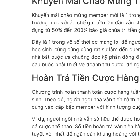
Khuyến Mãi Chào Mừng T
Khuyến mãi chào mừng member mới là 1 trong n
trương mục với áp chế gửi tiền lần đầu vẫn 
đụng từ 50% đến 200% báo giá chữa trị tiền g
Đây là 1 trong vô số thời cơ mang lợi để ng
học sinh, cùng cùng cùng rất sự làm đến quen
nhà bắt buộc ưa chuộng đọc kỹ phần đông điề
cầu buộc phải thiết về doanh thu cược, để n
Hoàn Trả Tiền Cược Hàng
Chương trình hoàn thanh toán cược hàng tuần 
sinh. Theo đó, người ngôi nhà vẫn tiến hành h
cùng vào cấp bậc member với hình tượng cu
Ví dụ, người ngôi nhà vẫn sở hữu thể được hoà
cá cược thể thao. Số tiền hoàn trả vẫn tiến 
tuyệt vời nhất để ngăn cản khủng hoảng với t