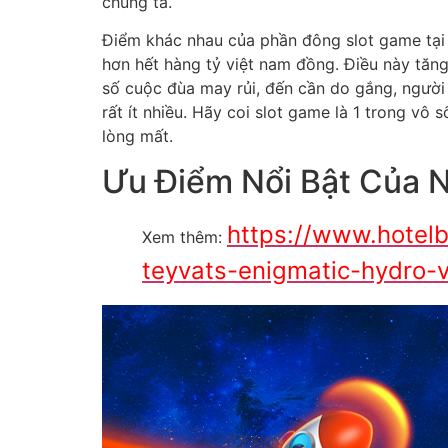
chúng ta.
Điểm khác nhau của phần đông slot game tại x
hơn hết hàng tỷ việt nam đồng. Điều này tăng
số cuộc đùa may rủi, đến cần do gắng, ngườ
rất ít nhiều. Hãy coi slot game là 1 trong vô 
lòng mất.
Ưu Điểm Nổi Bật Của N
https://www.hotelb
Xem thêm:
teyvats-enigmatic-hydro-v