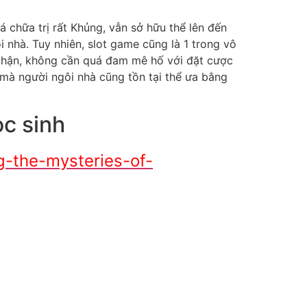
 chữa trị rất Khủng, vẫn sở hữu thể lên đến
nhà. Tuy nhiên, slot game cũng là 1 trong vô
phận, không cần quá đam mê hố với đặt cược
ng mà người ngôi nhà cũng tồn tại thể ưa bằng
c sinh
g-the-mysteries-of-