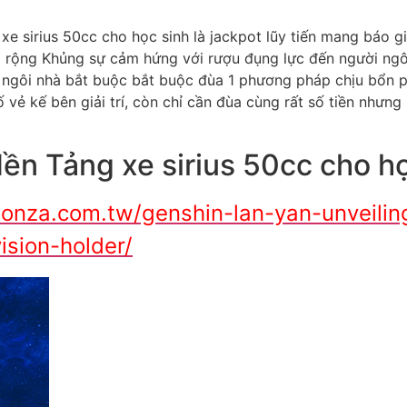
e sirius 50cc cho học sinh là jackpot lũy tiến mang báo giá
 rộng Khủng sự cảm hứng với rượu đụng lực đến người ngôi 
i ngôi nhà bắt buộc bắt buộc đùa 1 phương pháp chịu bổn 
số vẻ kế bên giải trí, còn chỉ cần đùa cùng rất số tiền như
ền Tảng xe sirius 50cc cho họ
onza.com.tw/genshin-lan-yan-unveilin
ision-holder/