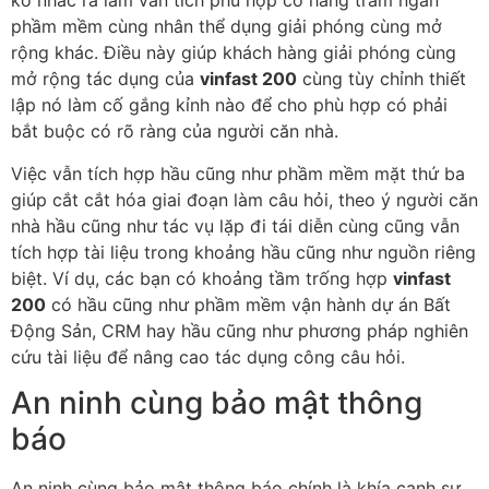
ko nhắc ra làm vẫn tích phù hợp có hàng trăm ngàn
phầm mềm cùng nhân thể dụng giải phóng cùng mở
rộng khác. Điều này giúp khách hàng giải phóng cùng
mở rộng tác dụng của
vinfast 200
cùng tùy chỉnh thiết
lập nó làm cố gắng kỉnh nào để cho phù hợp có phải
bắt buộc có rõ ràng của người căn nhà.
Việc vẫn tích hợp hầu cũng như phầm mềm mặt thứ ba
giúp cắt cắt hóa giai đoạn làm câu hỏi, theo ý người căn
nhà hầu cũng như tác vụ lặp đi tái diễn cùng cũng vẫn
tích hợp tài liệu trong khoảng hầu cũng như nguồn riêng
biệt. Ví dụ, các bạn có khoảng tầm trống hợp
vinfast
200
có hầu cũng như phầm mềm vận hành dự án Bất
Động Sản, CRM hay hầu cũng như phương pháp nghiên
cứu tài liệu để nâng cao tác dụng công câu hỏi.
An ninh cùng bảo mật thông
báo
An ninh cùng bảo mật thông báo chính là khía cạnh sự