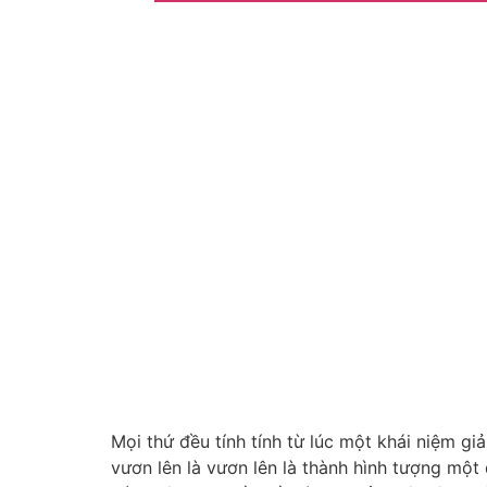
Mọi thứ đều tính tính từ lúc một khái niệm gi
vươn lên là vươn lên là thành hình tượng một 