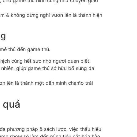
è, chỗ game thủ hình cũng như chuyển giao
ăm & không dừng nghỉ vươn lên là thành hiện
ng
 mê thú đến game thủ.
hịch cùng hết sức nhỏ người quen biết.
 nhiên, giúp game thủ sở hữu bổ sung đa
 lên là thành một dấn mình chạm̀o trải
u quả
đa phương pháp & sách lược. việc thấu hiểu
 game show sẽ làm đến mình tiêu cắt hóa hào