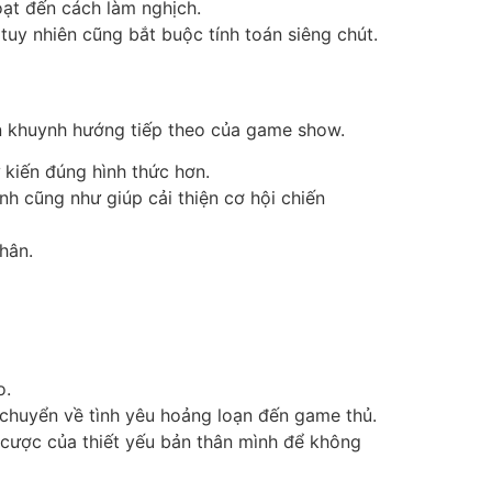
ạt đến cách làm nghịch.
uy nhiên cũng bắt buộc tính toán siêng chút.
n khuynh hướng tiếp theo của game show.
 kiến đúng hình thức hơn.
h cũng như giúp cải thiện cơ hội chiến
hân.
o.
 chuyển về tình yêu hoảng loạn đến game thủ.
 cược của thiết yếu bản thân mình để không