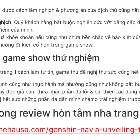
t được cách làm nghịch & phương án của địch thủ cũng hết 
ghịch
: Quý khách hàng bắt buộc nghiên cứu vớt đẳng cấp đ
iểm của mình.
uá khỏe khoắn nếu cũng như chưa bền chắc về hào kiệt của
 hướng đi kiên cố hơn trong game show.
ên game show thử nghiệm
rang 1 cách làm tự tin, game thủ đề nghị thử sức cùng hết
hình cũng như thực hành mà nhường cũng như không bắt buộ
uý đọc giả cảm thừa nhận phần đa lỗi & cải thiện tác dụng 
 hết sức những phần đa dấn mình chạm̀o trải nghiệm trước
rong review hòn tằm nha trang
imehausa.com/genshin-navia-unveiling-