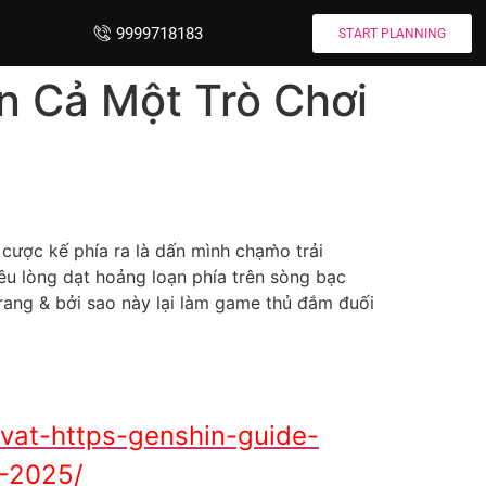
9999718183
START PLANNING
n Cả Một Trò Chơi
c kế phía ra là dấn mình chạm̀o trải
êu lòng dạt hoảng loạn phía trên sòng bạc
rang & bởi sao này lại làm game thủ đắm đuối
yvat-https-genshin-guide-
7-2025/