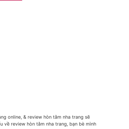
ảng online, & review hòn tằm nha trang sẽ
iểu về review hòn tằm nha trang, bạn bè mình