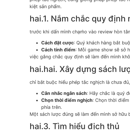
kiệt sản phẩm.
hai.1. Nắm chắc quy định 
trước khi dấn mình chạm̀o vào review hòn t
Cách đặt cược
: Quý khách hàng bắt buộ
Cách tính điểm
: Mỗi game show sẽ sở h
việc gắng chắc quy định sẽ làm đến mình khô
hai.hai. Xây dựng sách lư
chỉ bắt buộc hiểu phép tắc nghịch là chưa đủ
Cân nhắc ngân sách
: Hãy chắc là quý đ
Chọn thời điểm nghịch
: Chọn thời điểm
phía trên.
Một sách lược đúng sẽ làm đến mình sở hữu 
hai.3. Tìm hiểu địch thủ