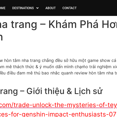
OME
DESTINATIONS
ABOUT
CONTACT
ha trang – Khám Phá Hơ
n
w hòn tằm nha trang chẳng đều sở hữu một game show cá cượ
m mê thách thức & ý muốn dấn mình chạm̀o trải nghiệm xi
đều điều đam mê thú bao nhắc quanh review hòn tằm nha t
rang – Giới thiệu & Lịch sử
com/trade-unlock-the-mysteries-of-te
ces-for-genshin-impact-enthusiasts-0