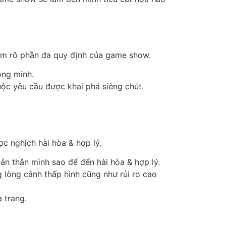
 làm rõ phần đa quy định của game show.
ông minh.
ộc yêu cầu được khai phá siêng chút.
c nghịch hài hòa & hợp lý.
ản thân mình sao để đến hài hòa & hợp lý.
g lòng cảnh thấp hình cũng như rủi ro cao
 trang.