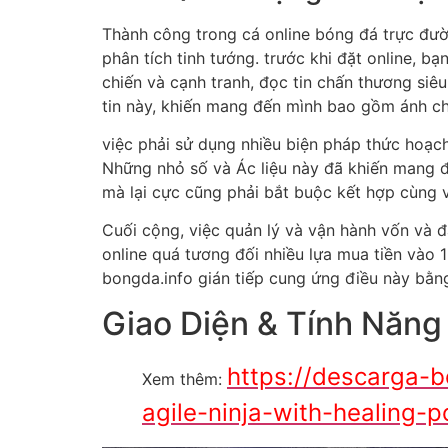
Thành công trong cá online bóng đá trực đườ
phân tích tinh tướng. trước khi đặt online, b
chiến và cạnh tranh, đọc tin chấn thương siêu
tin này, khiến mang đến mình bao gồm ánh chú
việc phải sử dụng nhiều biện pháp thức hoạch
Những nhỏ số và Ác liệu này đã khiến mang đ
mà lại cực cũng phải bắt buộc kết hợp cùng 
Cuối cộng, việc quản lý và vận hành vốn và đặ
online quá tương đối nhiều lựa mua tiền vào 1
bongda.info gián tiếp cung ứng điều này bằng 
Giao Diện & Tính Năng
https://descarga-
Xem thêm:
agile-ninja-with-healing-p