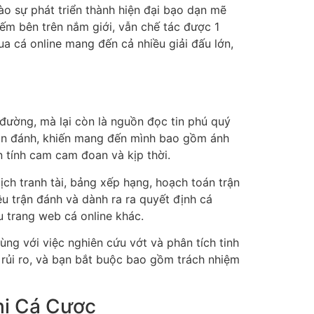
ào sự phát triển thành hiện đại bạo dạn mẽ
mếm bên trên nắm giới, vẫn chế tác được 1
ua cá online mang đến cả nhiều giải đấu lớn,
 đường, mà lại còn là nguồn đọc tin phú quý
rận đánh, khiến mang đến mình bao gồm ánh
n tính cam cam đoan và kịp thời.
ịch tranh tài, bảng xếp hạng, hoạch toán trận
u trận đánh và dành ra ra quyết định cá
u trang web cá online khác.
ùng với việc nghiên cứu vớt và phân tích tinh
a rủi ro, và bạn bắt buộc bao gồm trách nhiệm
hi Cá Cược