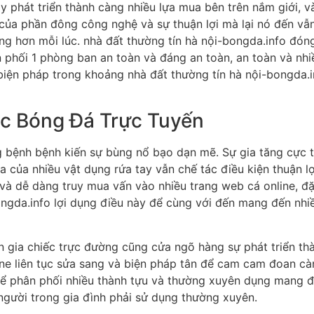
 phát triển thành càng nhiều lựa mua bên trên nắm giới,
ẽ của phần đông công nghệ và sự thuận lợi mà lại nó đến v
àng hơn mỗi lúc. nhà đất thường tín hà nội-bongda.info đóng
 phối 1 phòng ban an toàn và đáng an toàn, an toàn và nh
ện pháp trong khoảng nhà đất thường tín hà nội-bongda.inf
ợc Bóng Đá Trực Tuyến
g bệnh bệnh kiến sự bùng nổ bạo dạn mẽ. Sự gia tăng cực t
a của nhiều vật dụng rứa tay vẫn chế tác điều kiện thuận lợ
 và dễ dàng truy mua vấn vào nhiều trang web cá online, đặ
bongda.info lợi dụng điều này để cùng với đến mang đến nhi
 gia chiếc trực đường cũng cửa ngõ hàng sự phát triển thà
e liên tục sửa sang và biện pháp tân để cam cam đoan càn
để phân phối nhiều thành tựu và thường xuyên dụng mang 
gười trong gia đình phải sử dụng thường xuyên.