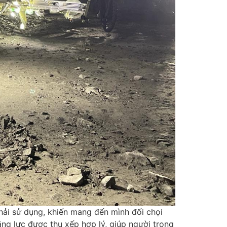
hải sử dụng, khiến mang đến mình đối chọi
ng lực được thu xếp hợp lý, giúp người trong