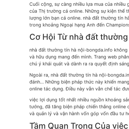
Cuối cộng, sự càng nhiều lựa mua của nhiều 
của Thị trường cá online. Những sự kiện thể 
lượng lớn bạn cá online. nhà đất thường tín h
trong khoảng Ngoại hạng Anh đến Champion
Cơ Hội Từ nhà đất thường 
nhà đất thường tín hà nội-bongda.info không 
và hữu dụng mang đến mình. Trang web phân p
chú ý khái quát và dành ra ra quyết định sán
Ngoài ra, nhà đất thường tín hà nội-bongda.i
đánh… Những biện pháp thức này khiến mang đ
online tác dụng. Điều này vẫn vẫn chế tác đư
việc lợi dụng tốt nhất nhiều nguồn khoáng sản
tướng, đã tăng biện pháp chiến thắng online 
và quản lý và vận hành vốn góp vốn đầu tư hợ
Tầm Quan Trọng Của việc