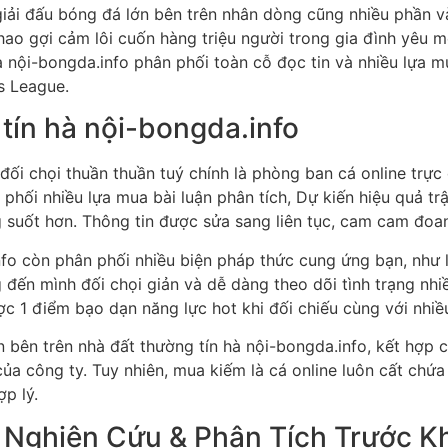
giải đấu bóng đá lớn bên trên nhân dòng cũng nhiều phần v
thao gợi cảm lôi cuốn hàng triệu người trong gia đình yêu 
à nội-bongda.info phân phối toàn cỗ đọc tin và nhiều lựa m
s League.
tín hà nội-bongda.info
đối chọi thuần thuần tuý chính là phòng ban cá online trực
hối nhiều lựa mua bài luận phân tích, Dự kiến hiệu quả t
g suốt hơn. Thông tin được sửa sang liên tục, cam cam đoa
nfo còn phân phối nhiều biện pháp thức cung ứng bạn, như l
ến mình đối chọi giản và dễ dàng theo dõi tình trạng nhiề
ợc 1 điểm bạo dạn năng lực hot khi đối chiếu cùng với nhiề
 bên trên nhà đất thường tín hà nội-bongda.info, kết hợp c
của công ty. Tuy nhiên, mua kiếm là cá online luôn cất chứ
p lý.
 Nghiên Cứu & Phân Tích Trước K