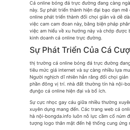
Cá online bóng đá trực đường đang càng ngày
này. Sự phát triển thành hiện đại bạo dạn m
online phát triển thành đối chọi giản và dễ d
việc cam cam đoan này, bằng biện pháp phân
việc am hiểu về xu hướng này và chớp được bi
kinh doanh cá online trực đường.
Sự Phát Triển Của Cá Cư
thị trường cá online bóng đá trực đường đan
tiêu mức giá internet và sự càng nhiều lựa mu
Người nghịch dĩ nhiên hẳn rằng đối chọi giản
phần đông vị trí. nhà đất thường tín hà nội-
đụng̀o cá online hiện đại và bổ ích.
Sự cực nhọc gay cáu giữa nhiều thường xuyên
xuyên dụng mang đến. Các trang web cá onlin
hà nội-bongda.info luôn nỗ lực cầm cố núm 
tượng logo thân mật đến hệ thống cung ứng n