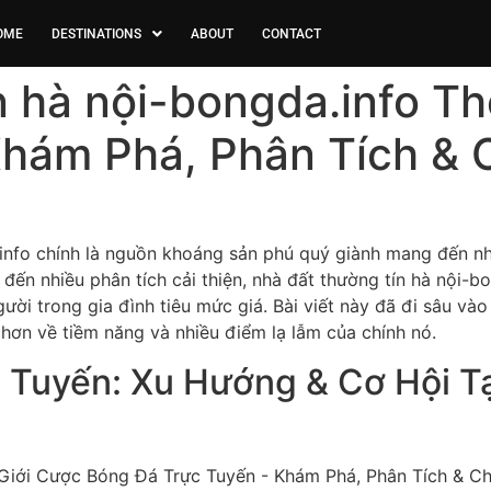
OME
DESTINATIONS
ABOUT
CONTACT
n hà nội-bongda.info T
Khám Phá, Phân Tích & 
info chính là nguồn khoáng sản phú quý giành mang đến nhi
 đến nhiều phân tích cải thiện, nhà đất thường tín hà nội-b
ời trong gia đình tiêu mức giá. Bài viết này đã đi sâu vào
hơn về tiềm năng và nhiều điểm lạ lẫm của chính nó.
Tuyến: Xu Hướng & Cơ Hội Tại