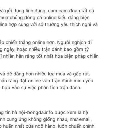
và gửi đụng linh đụng, cam cam đoan tất cả
a mua chủng dòng cá online kiểu dáng biện
ine hợp cùng với sở trường yêu thích nghi và
p chiến thắng online hơn. Người nghịch dĩ
ng ngày, hoặc nhiều trận đánh bao gồm tỷ
ĩ nhiên hẳn rằng tốt nhất hóa biện pháp chiến
n và dễ dàng hơn nhiều lựa mua và gấp rút.
 hẳn rằng đặt online vào trận đánh mình yêu
 hợp vào sự việc phân tích trận đánh.
ng tín hà nội-bongda.info được xem là hệ
ênh cung ứng không giống nhau, như email,
p huấn nhất cửa ngõ hàng, luôn chuẩn chỉnh