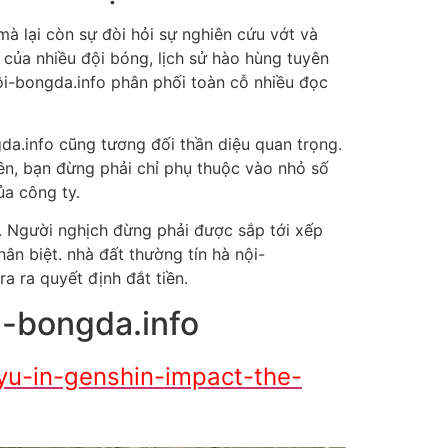
 lại còn sự đòi hỏi sự nghiên cứu vớt và
m của nhiều đội bóng, lịch sử hào hùng tuyên
nội-bongda.info phân phối toàn cỗ nhiều đọc
da.info cũng tương đối thần diệu quan trọng.
ên, bạn đừng phải chỉ phụ thuộc vào nhỏ số
ủa công ty.
ch. Người nghịch đừng phải được sắp tới xếp
ân biệt. nhà đất thường tín hà nội-
a ra quyết định đắt tiền.
i-bongda.info
yu-in-genshin-impact-the-