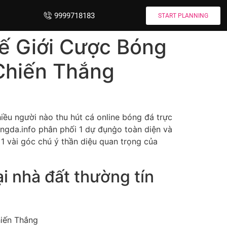
9999718183
START PLANNING
hế Giới Cược Bóng
Chiến Thắng
ều người nào thu hút cá online bóng đá trực
ongda.info phân phối 1 dự đụng̀o toàn diện và
 1 vài góc chú ý thần diệu quan trọng của
 nhà đất thường tín