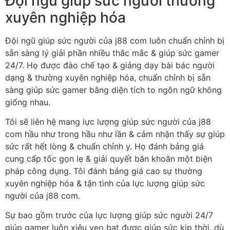
Đội ngũ giúp sức người thường
xuyên nghiệp hóa
Đội ngũ giúp sức người của j88 com luôn chuẩn chỉnh bị
sẵn sàng lý giải phần nhiều thắc mắc & giúp sức gamer
24/7. Họ được đào chế tạo & giảng dạy bài bác người
dạng & thường xuyên nghiệp hóa, chuẩn chỉnh bị sẵn
sàng giúp sức gamer bằng diện tích to ngôn ngữ không
giống nhau.
Tôi sẽ liên hệ mang lực lượng giúp sức người của j88
com hầu như trong hầu như lần & cảm nhận thấy sự giúp
sức rất hết lòng & chuẩn chỉnh y. Họ đánh bảng giá
cung cấp tốc gọn lẹ & giải quyết băn khoăn một biện
pháp công dụng. Tôi đánh bảng giá cao sự thường
xuyên nghiệp hóa & tận tình của lực lượng giúp sức
người của j88 com.
Sự bao gồm trước của lực lượng giúp sức người 24/7
giúp gamer luôn xiêu vẹo bạt được giúp sức kịp thời, dù