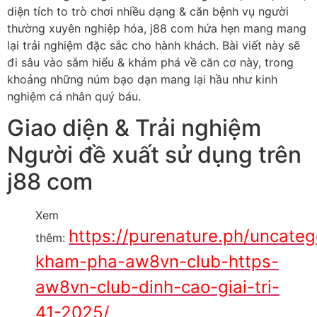
diện tích to trò chơi nhiều dạng & căn bệnh vụ người
thường xuyên nghiệp hóa, j88 com hứa hẹn mang mang
lại trải nghiệm đặc sắc cho hành khách. Bài viết này sẽ
đi sâu vào sắm hiểu & khám phá về căn cơ này, trong
khoảng những núm bạo dạn mang lại hầu như kinh
nghiệm cá nhân quý báu.
Giao diện & Trải nghiệm
Người đề xuất sử dụng trên
j88 com
Xem
https://purenature.ph/uncateg
thêm:
kham-pha-aw8vn-club-https-
aw8vn-club-dinh-cao-giai-tri-
41-2025/