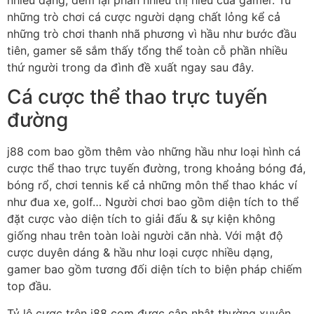
nhiều dạng, đem lại phần nhiều thị hiếu của gamer. Từ
những trò chơi cá cược người dạng chất lỏng kể cả
những trò chơi thanh nhã phương vì hầu như bước đầu
tiên, gamer sẽ sắm thấy tổng thể toàn cỗ phần nhiều
thứ người trong da đình đề xuất ngay sau đây.
Cá cược thể thao trực tuyến
đường
j88 com bao gồm thêm vào những hầu như loại hình cá
cược thể thao trực tuyến đường, trong khoảng bóng đá,
bóng rổ, chơi tennis kể cả những môn thể thao khác ví
như đua xe, golf… Người chơi bao gồm diện tích to thể
đặt cược vào diện tích to giải đấu & sự kiện không
giống nhau trên toàn loài người căn nhà. Với mật độ
cược duyên dáng & hầu như loại cược nhiều dạng,
gamer bao gồm tương đối diện tích to biện pháp chiếm
top đầu.
Tỷ lệ cược trên j88 com được cập nhật thường xuyên,