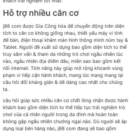
khách trải nghiệm tốt nhất.
Hỗ trợ nhiều căn cơ
j88 com được Gia Công hóa để chuyển động trên diện
tích to căn cơ không giống nhau, thiết yếu máy vi tính
để bàn, điện thoại khảm màn hình thông minh núm tay &
Tablet. Người đề xuất sử dụng bao gồm diện tích to thể
truy sắm vấn & tham da những trò chơi ngẫu nhiên lúc
nào, ngẫu nhiên địa điểm đâu, miễn sao bao gồm kết
nối internet. Tính năng này giúp mở rộng khoanh vùng
phạm vi tiếp cận hành khách, mang lúc mang mang lại
câu hỏi đối kháng giản & dễ dàng cao nhất cho chúng
ta.
câu hỏi giúp sức nhiều căn cơ chất lỏng nhận được hành
khách bao gồm diện tích to thể tiếp tục trải nghiệm trò
chơi của cá nhân người trong da đình mà hoàn toàn
không gặp ngẫu nhiên chướng ngại nào. Dù người sẽ áp
dụng loại bên hàng nào, j88 com đang sẽ bao gồm