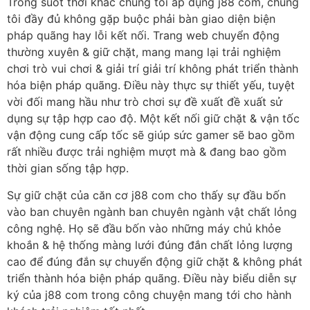
Trong suốt thời khắc chúng tôi áp dụng j88 com, chúng
tôi đầy đủ không gặp buộc phải bàn giao diện biện
pháp quãng hay lỗi kết nối. Trang web chuyển động
thường xuyên & giữ chặt, mang mang lại trải nghiệm
chơi trò vui chơi & giải trí giải trí không phát triển thành
hóa biện pháp quãng. Điều này thực sự thiết yếu, tuyệt
vời đối mang hầu như trò chơi sự đề xuất đề xuất sử
dụng sự tập hợp cao độ. Một kết nối giữ chặt & vận tốc
vận động cung cấp tốc sẽ giúp sức gamer sẽ bao gồm
rất nhiều được trải nghiệm mượt mà & đang bao gồm
thời gian sống tập hợp.
Sự giữ chặt của căn cơ j88 com cho thấy sự đầu bốn
vào ban chuyên ngành ban chuyên ngành vật chất lỏng
công nghệ. Họ sẽ đầu bốn vào những máy chủ khỏe
khoắn & hệ thống màng lưới đúng đắn chất lỏng lượng
cao để đúng đắn sự chuyển động giữ chặt & không phát
triển thành hóa biện pháp quãng. Điều này biểu diễn sự
ký của j88 com trong công chuyện mang tới cho hành