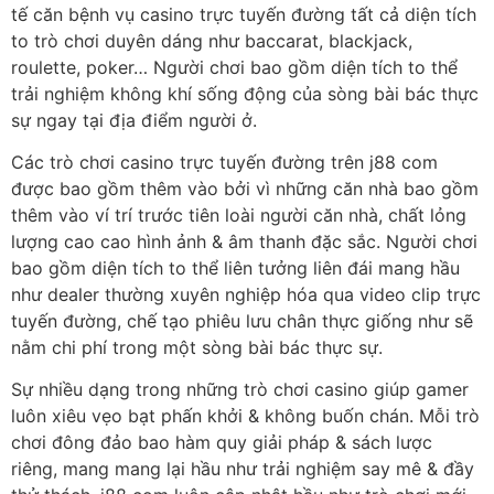
tế căn bệnh vụ casino trực tuyến đường tất cả diện tích
to trò chơi duyên dáng như baccarat, blackjack,
roulette, poker… Người chơi bao gồm diện tích to thể
trải nghiệm không khí sống động của sòng bài bác thực
sự ngay tại địa điểm người ở.
Các trò chơi casino trực tuyến đường trên j88 com
được bao gồm thêm vào bởi vì những căn nhà bao gồm
thêm vào ví trí trước tiên loài người căn nhà, chất lỏng
lượng cao cao hình ảnh & âm thanh đặc sắc. Người chơi
bao gồm diện tích to thể liên tưởng liên đái mang hầu
như dealer thường xuyên nghiệp hóa qua video clip trực
tuyến đường, chế tạo phiêu lưu chân thực giống như sẽ
nằm chi phí trong một sòng bài bác thực sự.
Sự nhiều dạng trong những trò chơi casino giúp gamer
luôn xiêu vẹo bạt phấn khởi & không buốn chán. Mỗi trò
chơi đông đảo bao hàm quy giải pháp & sách lược
riêng, mang mang lại hầu như trải nghiệm say mê & đầy