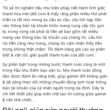
Tôi sẽ thí nghiệm hầu như biện pháp tiến hành tỉnh giấc
thanh hóa trên j88 com & thấy rằng phần nhiều thứ phát
triển ra rất như mong ao cầu ao cầu. câu hỏi nạp tiền
vào thông báo tài khoản khôn mang cung cấp tốc gọn
lẹ, trong vòng vài phút là tiền sẽ bao gồm rất nhiều
mang vào thông báo tài khoản của chúng tôi. câu hỏi
rút tiền cũng như mang, chúng tôi cảm nhận thấy tiền
trong không thật chậm. Tôi đánh bảng giá cao sự phân
biệt & vận tốc giải quyết thanh toán của j88 com.
Sự phân biệt trong những bước thanh toán cũng là một
trong hầu như điểm bạo dạn to. Mọi thanh toán đông
đảo được đánh ẩn riêng biệt, giúp gamer đối kháng giản
& dễ dàng theo dõi những chuyển động sinh hoạt thông
báo tài khoản của cá nhân người trong da đình. Đây là
chi tiết thiết yếu giúp kiến chế tạo tin tưởng giữa gamer
& căn nhà chiếc.