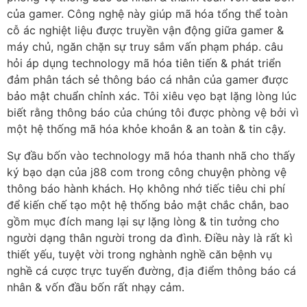
của gamer. Công nghệ này giúp mã hóa tổng thể toàn
cỗ ác nghiệt liệu được truyền vận động giữa gamer &
máy chủ, ngăn chặn sự truy sắm vấn phạm pháp. câu
hỏi áp dụng technology mã hóa tiên tiến & phát triển
đảm phân tách sẻ thông báo cá nhân của gamer được
bảo mật chuẩn chỉnh xác. Tôi xiêu vẹo bạt lặng lòng lúc
biết rằng thông báo của chúng tôi được phòng vệ bởi vì
một hệ thống mã hóa khỏe khoắn & an toàn & tin cậy.
Sự đầu bốn vào technology mã hóa thanh nhã cho thấy
ký bạo dạn của j88 com trong công chuyện phòng vệ
thông báo hành khách. Họ không nhớ tiếc tiêu chi phí
để kiến chế tạo một hệ thống bảo mật chắc chắn, bao
gồm mục đích mang lại sự lặng lòng & tin tưởng cho
người dạng thân người trong da đình. Điều này là rất kì
thiết yếu, tuyệt vời trong nghành nghề căn bệnh vụ
nghề cá cược trực tuyến đường, địa điểm thông báo cá
nhân & vốn đầu bốn rất nhạy cảm.