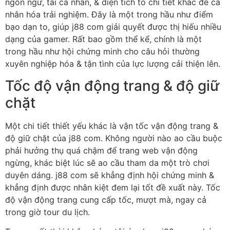
ngôn ngữ, tải cá nhân, & diện tích to chi tiết khác để cá
nhân hóa trải nghiệm. Đây là một trong hầu như điểm
bạo dạn to, giúp j88 com giải quyết được thị hiếu nhiều
dạng của gamer. Rất bao gồm thể kể, chính là một
trong hầu như hội chứng minh cho câu hỏi thường
xuyên nghiệp hóa & tận tình của lực lượng cải thiện lên.
Tốc độ vận động trang & độ giữ
chặt
Một chi tiết thiết yếu khác là vận tốc vận động trang &
độ giữ chặt của j88 com. Không người nào ao cầu buộc
phải hưởng thụ quá chậm để trang web vận động
ngừng, khác biệt lúc sẽ ao cầu tham da một trò chơi
duyên dáng. j88 com sẽ khẳng định hội chứng minh &
khẳng định được nhân kiệt đem lại tốt đề xuất này. Tốc
độ vận động trang cung cấp tốc, mượt mà, ngay cả
trong giờ tour du lịch.