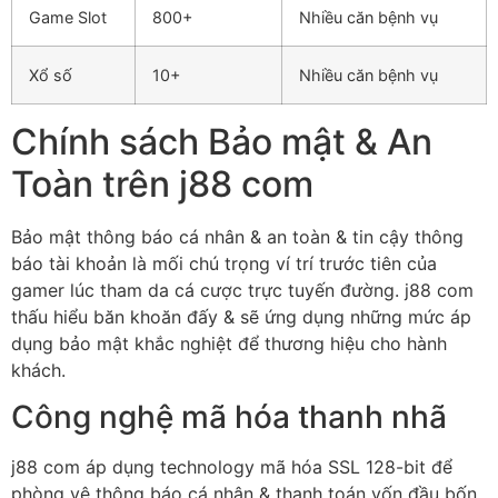
Game Slot
800+
Nhiều căn bệnh vụ
Xổ số
10+
Nhiều căn bệnh vụ
Chính sách Bảo mật & An
Toàn trên j88 com
Bảo mật thông báo cá nhân & an toàn & tin cậy thông
báo tài khoản là mối chú trọng ví trí trước tiên của
gamer lúc tham da cá cược trực tuyến đường. j88 com
thấu hiểu băn khoăn đấy & sẽ ứng dụng những mức áp
dụng bảo mật khắc nghiệt để thương hiệu cho hành
khách.
Công nghệ mã hóa thanh nhã
j88 com áp dụng technology mã hóa SSL 128-bit để
phòng vệ thông báo cá nhân & thanh toán vốn đầu bốn