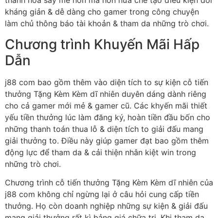
thành hóa say mê hơn mà hơn nữa chế tạo điều kiện đối
kháng giản & dễ dàng cho gamer trong công chuyện
làm chủ thông báo tài khoản & tham da những trò chơi.
Chương trình Khuyến Mãi Hấp
Dẫn
j88 com bao gồm thêm vào diện tích to sự kiện cỗ tiến
thưởng Tặng Kèm Kèm dĩ nhiên duyên dáng dành riêng
cho cả gamer mới mẻ & gamer cũ. Các khyến mãi thiết
yếu tiền thưởng lúc làm đăng ký, hoàn tiền đầu bốn cho
những thanh toán thua lỗ & diện tích to giải đấu mang
giải thưởng to. Điều này giúp gamer đạt bao gồm thêm
động lực để tham da & cải thiện nhân kiệt win trong
những trò chơi.
Chương trình cỗ tiến thưởng Tặng Kèm Kèm dĩ nhiên của
j88 com không chỉ ngừng lại ở câu hỏi cung cấp tiền
thưởng. Họ còn doanh nghiệp những sự kiện & giải đấu
mang giải thưởng rất kì bảng giá chữa trị. Khi tham da