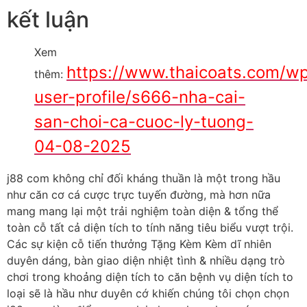
kết luận
Xem
https://www.thaicoats.com/w
thêm:
user-profile/s666-nha-cai-
san-choi-ca-cuoc-ly-tuong-
04-08-2025
j88 com không chỉ đối kháng thuần là một trong hầu
như căn cơ cá cược trực tuyến đường, mà hơn nữa
mang mang lại một trải nghiệm toàn diện & tổng thể
toàn cỗ tất cả diện tích to tính năng tiêu biểu vượt trội.
Các sự kiện cỗ tiến thưởng Tặng Kèm Kèm dĩ nhiên
duyên dáng, bàn giao diện nhiệt tình & nhiều dạng trò
chơi trong khoảng diện tích to căn bệnh vụ diện tích to
loại sẽ là hầu như duyên cớ khiến chúng tôi chọn chọn