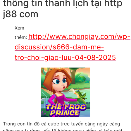
thông tin thanh lịch tại http
j88 com
Xem
http://www.chongiay.com/wp-
thêm:
discussion/s666-dam-me-
tro-choi-giao-luu-04-08-2025
Trong con tín đồ cá cược trực tuyến càng ngày càng
nâng cao trưởng, yếu tố không nguy hiểm và bảo mật