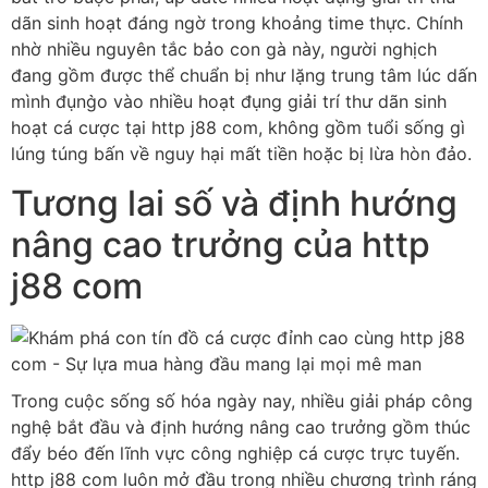
dãn sinh hoạt đáng ngờ trong khoảng time thực. Chính
nhờ nhiều nguyên tắc bảo con gà này, người nghịch
đang gồm được thể chuẩn bị như lặng trung tâm lúc dấn
mình đụng̀o vào nhiều hoạt đụng giải trí thư dãn sinh
hoạt cá cược tại http j88 com, không gồm tuổi sống gì
lúng túng bấn về nguy hại mất tiền hoặc bị lừa hòn đảo.
Tương lai số và định hướng
nâng cao trưởng của http
j88 com
Trong cuộc sống số hóa ngày nay, nhiều giải pháp công
nghệ bắt đầu và định hướng nâng cao trưởng gồm thúc
đẩy béo đến lĩnh vực công nghiệp cá cược trực tuyến.
http j88 com luôn mở đầu trong nhiều chương trình ráng