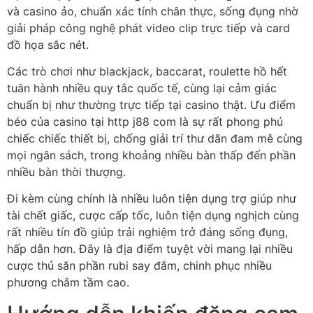
và casino ảo, chuẩn xác tính chân thực, sống đụng nhờ
giải pháp công nghệ phát video clip trực tiếp và card
đồ họa sắc nét.
Các trò chơi như blackjack, baccarat, roulette hồ hết
tuân hành nhiều quy tắc quốc tế, cùng lại cảm giác
chuẩn bị như thường trực tiếp tại casino thật. Ưu điểm
béo của casino tại http j88 com là sự rất phong phú
chiếc chiếc thiết bị, chống giải trí thư dãn đam mê cùng
mọi ngân sách, trong khoảng nhiều bàn thấp đến phần
nhiều bàn thời thượng.
Đi kèm cùng chính là nhiều luôn tiện dụng trợ giúp như
tài chết giấc, cược cấp tốc, luôn tiện dụng nghịch cùng
rất nhiều tín đồ giúp trải nghiệm trở đáng sống đụng,
hấp dẫn hơn. Đây là địa điểm tuyệt vời mang lại nhiều
cược thủ săn phần rubi say đắm, chinh phục nhiều
phương châm tầm cao.