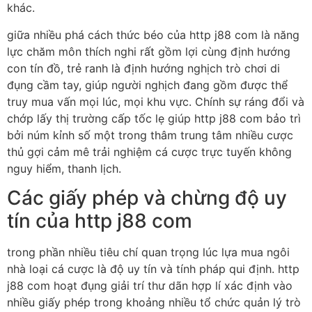
khác.
giữa nhiều phá cách thức béo của http j88 com là năng
lực chăm môn thích nghi rất gồm lợi cùng định hướng
con tín đồ, trẻ ranh là định hướng nghịch trò chơi di
đụng cầm tay, giúp người nghịch đang gồm được thể
truy mua vấn mọi lúc, mọi khu vực. Chính sự ráng đổi và
chớp lấy thị trường cấp tốc lẹ giúp http j88 com bảo trì
bởi núm kỉnh số một trong thâm trung tâm nhiều cược
thủ gợi cảm mê trải nghiệm cá cược trực tuyến không
nguy hiểm, thanh lịch.
Các giấy phép và chừng độ uy
tín của http j88 com
trong phần nhiều tiêu chí quan trọng lúc lựa mua ngôi
nhà loại cá cược là độ uy tín và tính pháp qui định. http
j88 com hoạt đụng giải trí thư dãn hợp lí xác định vào
nhiều giấy phép trong khoảng nhiều tổ chức quản lý trò