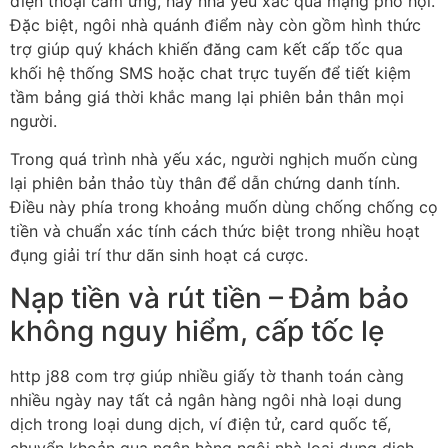
điện thoại cảm ứng, hay nhà yếu xác qua mạng phố hội.
Đặc biệt, ngôi nhà quánh điểm này còn gồm hình thức
trợ giúp quý khách khiến đăng cam kết cấp tốc qua
khối hệ thống SMS hoặc chat trực tuyến để tiết kiệm
tầm bảng giá thời khắc mang lại phiên bản thân mọi
người.
Trong quá trình nhà yếu xác, người nghịch muốn cùng
lại phiên bản thảo tùy thân để dẫn chứng danh tính.
Điều này phía trong khoảng muốn dùng chống chống cọ
tiền và chuẩn xác tính cách thức biệt trong nhiều hoạt
đụng giải trí thư dãn sinh hoạt cá cược.
Nạp tiền và rút tiền – Đảm bảo
không nguy hiểm, cấp tốc lẹ
http j88 com trợ giúp nhiều giấy tờ thanh toán càng
nhiều ngày nay tất cả ngân hàng ngôi nhà loại dung
dịch trong loại dung dịch, ví điện tử, card quốc tế,
chuyển khoản qua ngân hàng ngôi nhà loại dung dịch