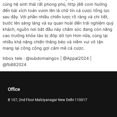
cùng hệ sinh thái rất phong phú, http j88 com hướng
đến bài xích toán vươn lên là chữ tín cá cược tổng lực
sau đây. Với phần nhiều chiến lược rõ ràng và chi tiết,
bước lên sáng láng và sự quan hoài đến trải nghiệm quý
khách, nguồn nơi bắt đầu này chăm sóc đang còn nâng
cao trưởng khỏe táo bị đớp dở tợn Hơn nữa, cùng lại
nhiều khả năng chiến thắng béo và niềm vui vô tận
mang lại công cộng gợi cảm mê cá cược.
Inbox tele : @subdomaingov | @Appal2024 |
@fb882024
Office
B 107, 2nd Floor Malviyanagar New Delhi 110017