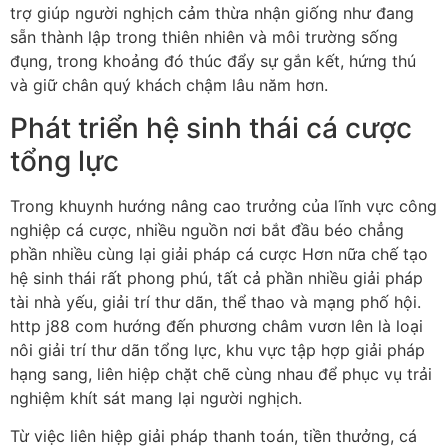
trợ giúp người nghịch cảm thừa nhận giống như đang
sẵn thành lập trong thiên nhiên và môi trường sống
đụng, trong khoảng đó thúc đẩy sự gắn kết, hứng thú
và giữ chân quý khách chậm lâu năm hơn.
Phát triển hệ sinh thái cá cược
tổng lực
Trong khuynh hướng nâng cao trưởng của lĩnh vực công
nghiệp cá cược, nhiều nguồn nơi bắt đầu béo chẳng
phần nhiều cùng lại giải pháp cá cược Hơn nữa chế tạo
hệ sinh thái rất phong phú, tất cả phần nhiều giải pháp
tài nhà yếu, giải trí thư dãn, thể thao và mạng phố hội.
http j88 com hướng đến phương châm vươn lên là loại
nôi giải trí thư dãn tổng lực, khu vực tập hợp giải pháp
hạng sang, liên hiệp chặt chẽ cùng nhau để phục vụ trải
nghiệm khít sát mang lại người nghịch.
Từ việc liên hiệp giải pháp thanh toán, tiền thưởng, cá