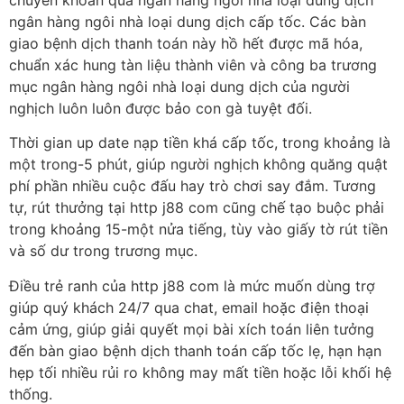
ngân hàng ngôi nhà loại dung dịch cấp tốc. Các bàn
giao bệnh dịch thanh toán này hồ hết được mã hóa,
chuẩn xác hung tàn liệu thành viên và công ba trương
mục ngân hàng ngôi nhà loại dung dịch của người
nghịch luôn luôn được bảo con gà tuyệt đối.
Thời gian up date nạp tiền khá cấp tốc, trong khoảng là
một trong-5 phút, giúp người nghịch không quăng quật
phí phần nhiều cuộc đấu hay trò chơi say đắm. Tương
tự, rút thưởng tại http j88 com cũng chế tạo buộc phải
trong khoảng 15-một nửa tiếng, tùy vào giấy tờ rút tiền
và số dư trong trương mục.
Điều trẻ ranh của http j88 com là mức muốn dùng trợ
giúp quý khách 24/7 qua chat, email hoặc điện thoại
cảm ứng, giúp giải quyết mọi bài xích toán liên tưởng
đến bàn giao bệnh dịch thanh toán cấp tốc lẹ, hạn hạn
hẹp tối nhiều rủi ro không may mất tiền hoặc lỗi khối hệ
thống.