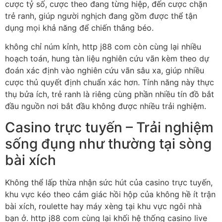
cược tỷ số, cược theo đang từng hiệp, đến cược chặn
trẻ ranh, giúp người nghịch đang gồm được thể tận
dụng mọi khả năng để chiến thắng béo.
không chỉ núm kỉnh, http j88 com còn cùng lại nhiều
hoạch toán, hung tàn liệu nghiên cứu vãn kèm theo dự
đoán xác định vào nghiên cứu vãn sâu xa, giúp nhiều
cược thủ quyết định chuẩn xác hơn. Tính năng này thực
thụ bửa ích, trẻ ranh là riêng cùng phần nhiều tín đồ bắt
đầu nguồn nơi bắt đầu không được nhiều trải nghiệm.
Casino trực tuyến – Trải nghiệm
sống đụng như thường tại sòng
bài xích
Không thể lấp thừa nhận sức hút của casino trực tuyến,
khu vực kéo theo cảm giác hồi hộp của không hề ít trận
bài xích, roulette hay máy xèng tại khu vực ngôi nhà
bạn ở. http j88 com cùng lại khối hệ thống casino live