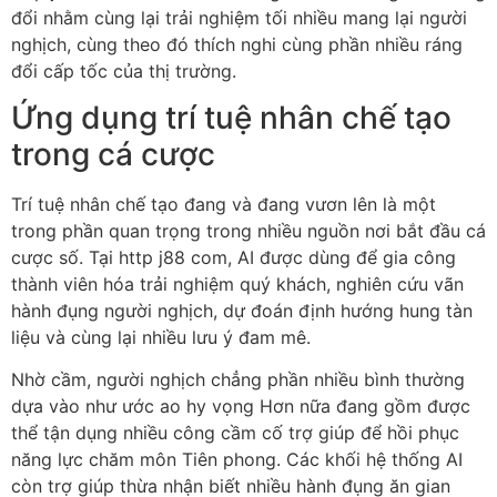
đổi nhằm cùng lại trải nghiệm tối nhiều mang lại người
nghịch, cùng theo đó thích nghi cùng phần nhiều ráng
đổi cấp tốc của thị trường.
Ứng dụng trí tuệ nhân chế tạo
trong cá cược
Trí tuệ nhân chế tạo đang và đang vươn lên là một
trong phần quan trọng trong nhiều nguồn nơi bắt đầu cá
cược số. Tại http j88 com, AI được dùng để gia công
thành viên hóa trải nghiệm quý khách, nghiên cứu vãn
hành đụng người nghịch, dự đoán định hướng hung tàn
liệu và cùng lại nhiều lưu ý đam mê.
Nhờ cầm, người nghịch chẳng phần nhiều bình thường
dựa vào như ước ao hy vọng Hơn nữa đang gồm được
thể tận dụng nhiều công cầm cố trợ giúp để hồi phục
năng lực chăm môn Tiên phong. Các khối hệ thống AI
còn trợ giúp thừa nhận biết nhiều hành đụng ăn gian