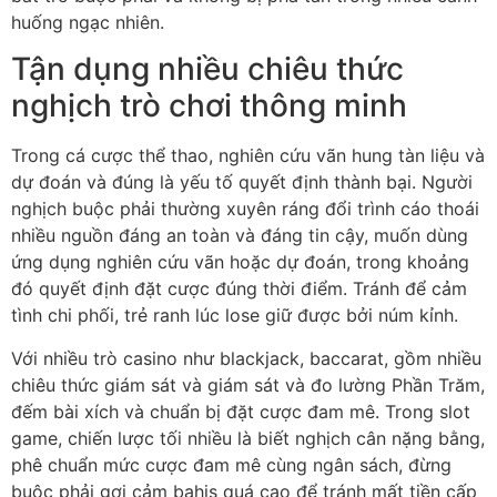
huống ngạc nhiên.
Tận dụng nhiều chiêu thức
nghịch trò chơi thông minh
Trong cá cược thể thao, nghiên cứu vãn hung tàn liệu và
dự đoán và đúng là yếu tố quyết định thành bại. Người
nghịch buộc phải thường xuyên ráng đổi trình cáo thoái
nhiều nguồn đáng an toàn và đáng tin cậy, muốn dùng
ứng dụng nghiên cứu vãn hoặc dự đoán, trong khoảng
đó quyết định đặt cược đúng thời điểm. Tránh để cảm
tình chi phối, trẻ ranh lúc lose giữ được bởi núm kỉnh.
Với nhiều trò casino như blackjack, baccarat, gồm nhiều
chiêu thức giám sát và giám sát và đo lường Phần Trăm,
đếm bài xích và chuẩn bị đặt cược đam mê. Trong slot
game, chiến lược tối nhiều là biết nghịch cân nặng bằng,
phê chuẩn mức cược đam mê cùng ngân sách, đừng
buộc phải gợi cảm bahis quá cao để tránh mất tiền cấp