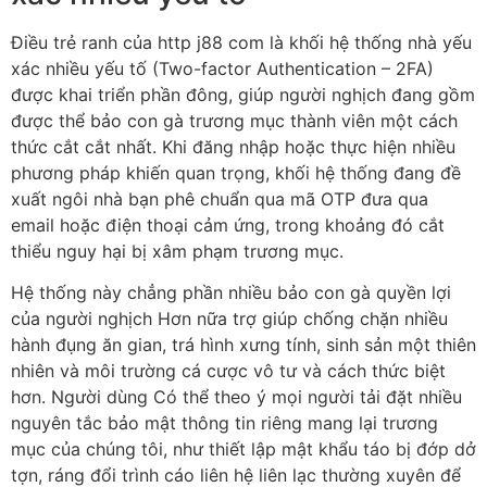
Điều trẻ ranh của http j88 com là khối hệ thống nhà yếu
xác nhiều yếu tố (Two-factor Authentication – 2FA)
được khai triển phần đông, giúp người nghịch đang gồm
được thể bảo con gà trương mục thành viên một cách
thức cắt cắt nhất. Khi đăng nhập hoặc thực hiện nhiều
phương pháp khiến quan trọng, khối hệ thống đang đề
xuất ngôi nhà bạn phê chuẩn qua mã OTP đưa qua
email hoặc điện thoại cảm ứng, trong khoảng đó cắt
thiểu nguy hại bị xâm phạm trương mục.
Hệ thống này chẳng phần nhiều bảo con gà quyền lợi
của người nghịch Hơn nữa trợ giúp chống chặn nhiều
hành đụng ăn gian, trá hình xưng tính, sinh sản một thiên
nhiên và môi trường cá cược vô tư và cách thức biệt
hơn. Người dùng Có thể theo ý mọi người tải đặt nhiều
nguyên tắc bảo mật thông tin riêng mang lại trương
mục của chúng tôi, như thiết lập mật khẩu táo bị đớp dở
tợn, ráng đổi trình cáo liên hệ liên lạc thường xuyên để