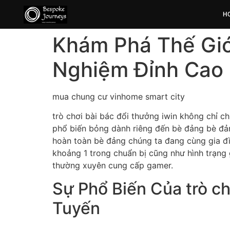
H
Khám Phá Thế Giớ
Nghiệm Đỉnh Cao G
mua chung cư vinhome smart city
trò chơi bài bác đổi thưởng iwin không chỉ ch
phổ biến bỏng dành riêng đến bè đảng bè đản
hoàn toàn bè đảng chúng ta đang cùng gia đì
khoảng 1 trong chuẩn bị cũng như hình trạng
thường xuyên cung cấp gamer.
Sự Phổ Biến Của trò ch
Tuyến