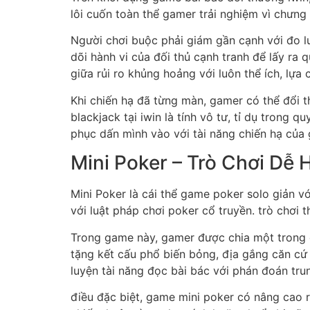
lôi cuốn toàn thể gamer trải nghiệm vì chưng 
Người chơi buộc phải giám gần cạnh với đo lư
dõi hành vi của đối thủ cạnh tranh để lấy ra 
giữa rủi ro khủng hoảng với luôn thể ích, lựa
Khi chiến hạ đã từng màn, gamer có thể đổi t
blackjack tại iwin là tính vô tư, tỉ dụ trong 
phục dấn mình vào với tài năng chiến hạ của
Mini Poker – Trò Chơi Dễ 
Mini Poker là cái thể game poker solo giản v
với luật pháp chơi poker cổ truyền. trò chơi 
Trong game này, gamer được chia một trong ch
tặng kết cấu phổ biến bỏng, địa gắng căn cứ
luyện tài năng đọc bài bác với phán đoán tru
điều đặc biệt, game mini poker có nâng cao rộ