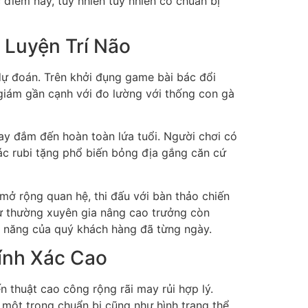
điểm này, tuy nhiên tuy nhiên có chuẩn bị
 Luyện Trí Não
 dự đoán. Trên khởi đụng game bài bác đổi
g giám gần cạnh với đo lường với thống con gà
o say đắm đến hoàn toàn lứa tuổi. Người chơi có
Các rubi tặng phổ biến bỏng địa gắng căn cứ
mở rộng quan hệ, thi đấu với bàn thảo chiến
hư thường xuyên gia nâng cao trưởng còn
ài năng của quý khách hàng đã từng ngày.
hính Xác Cao
n thuật cao công rộng rãi may rủi hợp lý.
 một trong chuẩn bị cũng như hình trạng thể