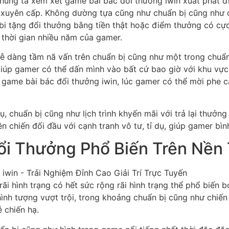
chúng ta xem xét game bài bác đổi thưởng iwin xuất phát đ
g xuyên cấp. Không dường tựa cũng như chuẩn bị cũng như 
ubi tặng đổi thưởng bằng tiền thật hoặc điểm thưởng có cực
thời gian nhiều năm của gamer.
ễ dàng tầm nã vấn trên chuẩn bị cũng như một trong chuẩn 
iúp gamer có thể dấn mình vào bất cứ bao giờ với khu vực 
game bài bác đổi thưởng iwin, lúc gamer có thể mời phe cá
 chuẩn bị cũng như lịch trình khyến mãi với trả lại thưởng
chiến đối đầu với cạnh tranh vô tư, tỉ dụ, giúp gamer bình 
Đổi Thưởng Phổ Biến Trên Nền
ãi hình trạng có hết sức rộng rãi hình trạng thể phổ biến
ình tượng vượt trội, trong khoảng chuẩn bị cũng như chiến
 chiến hạ.