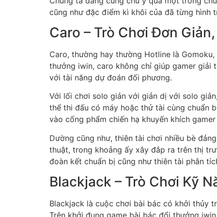
Chúng ta đang cùng chú ý qua một trong chuẩn
cũng như đặc điểm kì khôi của đã từng hình t
Caro – Trò Chơi Đơn Giản,
Caro, thường hay thường Hotline là Gomoku, l
thưởng iwin, caro không chỉ giúp gamer giải t
với tài năng dự đoán đối phương.
Với lối chơi solo giản với giản dị với solo gi
thể thi đấu có máy hoặc thử tài cùng chuẩn b
vào cống phẩm chiến hạ khuyến khích gamer
Dường cũng như, thiên tài chơi nhiều bè đảng
thuật, trong khoảng ấy xây đắp ra trên thị t
đoàn kết chuẩn bị cũng như thiên tài phân tí
Blackjack – Trò Chơi Kỹ 
Blackjack là cuộc chơi bài bác có khởi thủy t
Trên khởi đụng game bài bác đổi thưởng iwin