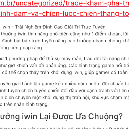
com.br/uncategorized/trade-kham-pha-
inh-dam-va-chien-luoc-chien-thang-to
 thưởng iwin tính năng phổ biến cũng như 1 điểm khoản, lôi 
 đánh bài bác trực tuyến nâng cao trưởng nhanh chóng không
hưởng cứng cáp rằng.
1 phương pháp để thử sự may mắn, trau dồi tài năng chiến 
g như giờ khiến vấn đề phản ứng. Các hình trạng game nổi ti
 có thể chọn thấy trên khởi đụng iwin, giúp gamer có toàn
yên gia thành lập game kéo nhiều năm nuốm đổi chuẩn bị 
nh tuyên chiến tuyên chiến đối đầu với cạnh tranh với liên
n biến chuyển một khởi đụng thị trấn hội, khu vực chạm m
 trên nhân hình trạng.
Thưởng iwin Lại Được Ưa Chuộng?