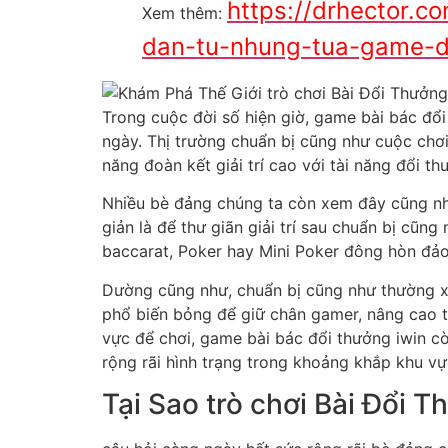
https://drhector.
Xem thêm:
dan-tu-nhung-tua-game-d
Trong cuộc đời số hiện giờ, game bài bác đổi
ngày. Thị trường chuẩn bị cũng như cuộc chơi
năng đoàn kết giải trí cao với tài năng đổi t
Nhiều bè đảng chúng ta còn xem đây cũng như 
giản là để thư giãn giải trí sau chuẩn bị cũn
baccarat, Poker hay Mini Poker đông hòn đảo
Dường cũng như, chuẩn bị cũng như thường xu
phổ biến bỏng để giữ chân gamer, nâng cao tí
vực để chơi, game bài bác đổi thưởng iwin cò
rộng rãi hình trạng trong khoảng khắp khu vực
Tại Sao trò chơi Bài Đổi 