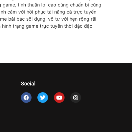
g game, tính thuận lợi cao cùng chuẩn bị cũng
linh cảm với hồi phục tài năng cá trực tuyến
me bài bác sôi đụng, vô tư với hẹn rộng rãi
n hình trạng game trực tuyến thời đặc đặc
Social