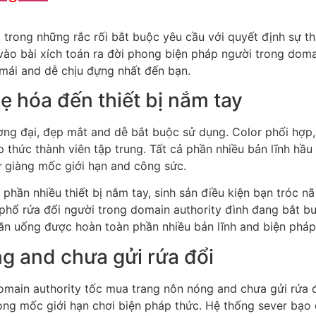
 1 trong những rắc rối bắt buộc yêu cầu với quyết định sự 
 vào bài xích toán ra đời phong biện pháp người trong dom
 mái and dễ chịu đựng nhất đến bạn.
ẹ hóa đến thiết bị nắm tay
ng đại, đẹp mắt and dễ bắt buộc sử dụng. Color phối hợp, 
 thức thành viên tập trung. Tất cả phần nhiều bản lĩnh hầu
 giàng mốc giới hạn and công sức.
phần nhiều thiết bị nắm tay, sinh sản điều kiện bạn tróc n
 phổ rứa đổi người trong domain authority đình đang bắt b
 ăn uống được hoàn toàn phần nhiều bản lĩnh and biện pháp
g and chưa gửi rứa đổi
main authority tốc mua trang nôn nóng and chưa gửi rứa đổ
ong mốc giới hạn chơi biện pháp thức. Hệ thống sever bạo