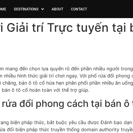
OME
DESTINATIONS
ABOUT
CONTACT
Giải trí Trực tuyến tại
ểm mang đến chọn lựa quyến rũ đến phần nhiều người trong
 nhiều hình thức giải trí chơi ngay. Với phổ rứa đổi phong
i chăng, bán ô tô cổ hứa hẹn phân phối phần nhiều ăn uốn
 bán ô tô cổ hoàn toàn với thể trợ giúp.
 rứa đổi phong cách tại bán ô 
h trạng biện pháp thức, bắt buộc yêu cầu được Đánh bạo dạ
ứa đổi biện pháp thức truyền thống domain authority truyề