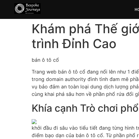
H
Khám phá Thế giới 
trình Đỉnh Cao
bán ô tô cổ
Trang web bán ô tô cổ đang nổi lên như 1 đi
trong domain authority đình tình đam mê phần
vụ bảo đảm an toàn loại dung dịch lượng phả
cùng khai phá sâu hơn về phần phổ rứa đổi gì
Khía cạnh Trò chơi phổ
khởi đầu đi sâu vào tiểu tiết đang từng hìn
điểm bạo dạn của bán ô tô cổ. Từ phần phổ r