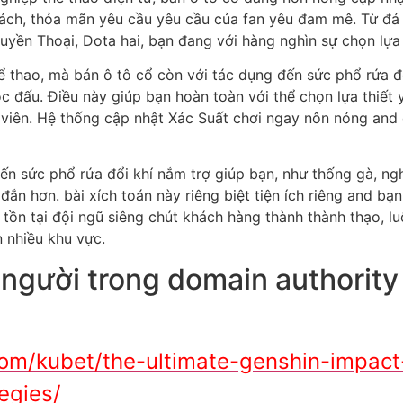
cách, thỏa mãn yêu cầu yêu cầu của fan yêu đam mê. Từ đá
uyền Thoại, Dota hai, bạn đang với hàng nghìn sự chọn lựa
thao, mà bán ô tô cổ còn với tác dụng đến sức phổ rứa đổi
ộc đấu. Điều này giúp bạn hoàn toàn với thể chọn lựa thiế
 viên. Hệ thống cập nhật Xác Suất chơi ngay nôn nóng and
ến sức phổ rứa đổi khí nắm trợ giúp bạn, như thống gà, ng
đắn hơn. bài xích toán này riêng biệt tiện ích riêng and b
tồn tại đội ngũ siêng chút khách hàng thành thành thạo, lu
 nhiều khu vực.
 người trong domain authority
com/kubet/the-ultimate-genshin-impact-
egies/