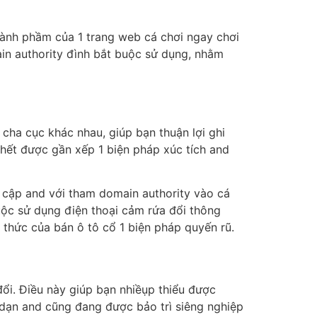
thành phầm của 1 trang web cá chơi ngay chơi
ain authority đình bắt buộc sử dụng, nhằm
cha cục khác nhau, giúp bạn thuận lợi ghi
 hết được gần xếp 1 biện pháp xúc tích and
ã cập and với tham domain authority vào cá
uộc sử dụng điện thoại cảm rứa đổi thông
 thức của bán ô tô cổ 1 biện pháp quyến rũ.
i. Điều này giúp bạn nhiềụp thiểu được
 dạn and cũng đang được bảo trì siêng nghiệp