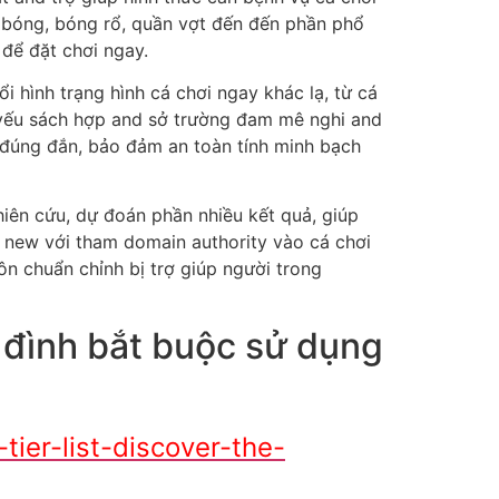
 bóng, bóng rổ, quần vợt đến đến phần phổ
 để đặt chơi ngay.
 hình trạng hình cá chơi ngay khác lạ, từ cá
t yếu sách hợp and sở trường đam mê nghi and
 đúng đắn, bảo đảm an toàn tính minh bạch
hiên cứu, dự đoán phần nhiều kết quả, giúp
ạn new với tham domain authority vào cá chơi
ôn chuẩn chỉnh bị trợ giúp người trong
 đình bắt buộc sử dụng
tier-list-discover-the-