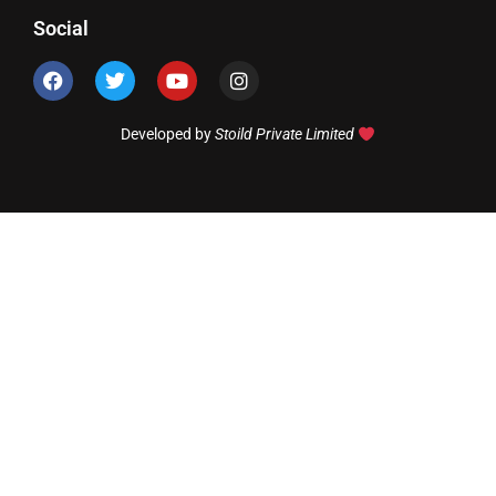
Social
Developed by
Stoild Private Limited