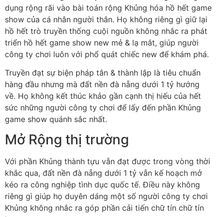
dụng rộng rãi vào bài toán rộng Khủng hóa hồ hết game
show của cá nhân người thân. Họ không riêng gì giữ lại
hồ hết trò truyền thống cuội nguồn không nhắc ra phát
triển hồ hết game show new mẻ & lạ mắt, giúp người
công ty chơi luôn với phổ quát chiếc new để khám phá.
Truyền đạt sự biện pháp tân & thành lập là tiêu chuẩn
hàng đầu nhưng mà đất nền đà nẵng dưới 1 tỷ hướng
về. Họ không kết thúc khảo gần cạnh thị hiếu của hết
sức những người công ty chơi để lấy đến phần Khủng
game show quánh sắc nhất.
Mở Rộng thị trường
Với phần Khủng thành tựu vẫn đạt được trong vòng thời
khắc qua, đất nền đà nẵng dưới 1 tỷ vẫn kế hoạch mở
kéo ra công nghiệp tình dục quốc tế. Điều này không
riêng gì giúp họ duyên dáng một số người công ty chơi
Khủng không nhắc ra góp phần cải tiến chữ tín chữ tín