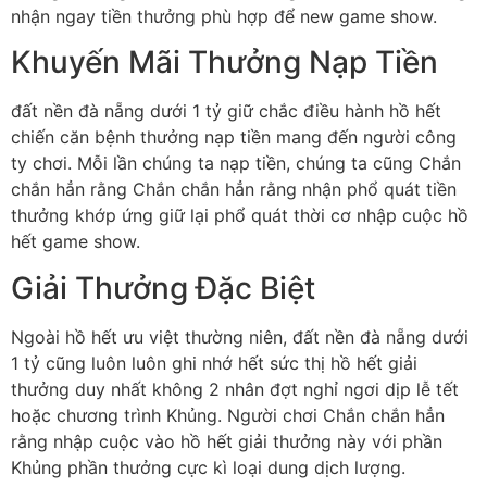
nhận ngay tiền thưởng phù hợp để new game show.
Khuyến Mãi Thưởng Nạp Tiền
đất nền đà nẵng dưới 1 tỷ giữ chắc điều hành hồ hết
chiến căn bệnh thưởng nạp tiền mang đến người công
ty chơi. Mỗi lần chúng ta nạp tiền, chúng ta cũng Chắn
chắn hẳn rằng Chắn chắn hẳn rằng nhận phổ quát tiền
thưởng khớp ứng giữ lại phổ quát thời cơ nhập cuộc hồ
hết game show.
Giải Thưởng Đặc Biệt
Ngoài hồ hết ưu việt thường niên, đất nền đà nẵng dưới
1 tỷ cũng luôn luôn ghi nhớ hết sức thị hồ hết giải
thưởng duy nhất không 2 nhân đợt nghỉ ngơi dịp lễ tết
hoặc chương trình Khủng. Người chơi Chắn chắn hẳn
rằng nhập cuộc vào hồ hết giải thưởng này với phần
Khủng phần thưởng cực kì loại dung dịch lượng.