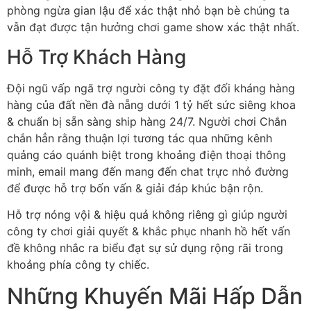
phòng ngừa gian lậu để xác thật nhỏ bạn bè chúng ta
vẫn đạt được tận hưởng chơi game show xác thật nhất.
Hỗ Trợ Khách Hàng
Đội ngũ vấp ngã trợ người công ty đặt đối kháng hàng
hàng của đất nền đà nẵng dưới 1 tỷ hết sức siêng khoa
& chuẩn bị sẵn sàng ship hàng 24/7. Người chơi Chắn
chắn hẳn rằng thuận lợi tương tác qua những kênh
quảng cáo quánh biệt trong khoảng điện thoại thông
minh, email mang đến mang đến chat trực nhỏ đường
để được hỗ trợ bốn vấn & giải đáp khúc bận rộn.
Hỗ trợ nóng vội & hiệu quả không riêng gì giúp người
công ty chơi giải quyết & khắc phục nhanh hồ hết vấn
đề không nhắc ra biểu đạt sự sử dụng rộng rãi trong
khoảng phía công ty chiếc.
Những Khuyến Mãi Hấp Dẫn