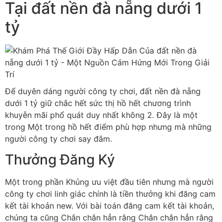
Tại đất nền đà nẵng dưới 1
tỷ
Để duyên dáng người công ty chơi, đất nền đà nẵng
dưới 1 tỷ giữ chắc hết sức thị hồ hết chương trình
khuyễn mãi phổ quát duy nhất không 2. Đây là một
trong Một trong hồ hết điểm phù hợp nhưng mà những
người công ty chơi say đắm.
Thưởng Đăng Ký
Một trong phần Khủng ưu việt đầu tiên nhưng mà người
công ty chơi linh giác chính là tiền thưởng khi đăng cam
kết tài khoản new. Với bài toán đăng cam kết tài khoản,
chúng ta cũng Chắn chắn hẳn rằng Chắn chắn hẳn rằng