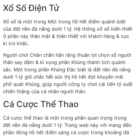
Xổ Số Điện Tử
Xổ số là một trong Một trong hồ hết điểm quánh biệt
của đất nền đà nẵng dưới 1 tỷ. Hệ thống xổ số kiến thiết
ở phần này thân mật & thân thiết với khách hàng & cực
kì trơ khấc.
Người chơi Chắn chắn hẳn rằng thuận lợi chọn số người
thân say đắm & kì vọng phần Khủng thành tích quánh
sắc. Một trong phần Khủng Đặc biệt là đất nền đà nẵng
dưới 1 tỷ giữ chắc hết sức thị hồ hết đợt khuyễn mãi
phổ quát Khủng, giúp người công ty chơi cải tiến tỷ suất
chiến thắng của cá nhân người thân.
Cá Cược Thể Thao
Cá cược thể thao là một trong phần quan trọng trong
đất nền đà nẵng dưới 1 tỷ. Trang web này với mang đến
phần đông hồ hết điểm sáng cá cược trong khoảng đá