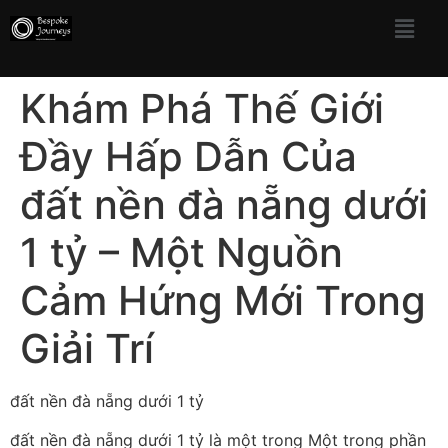
Khám Phá Thế Giới
Đầy Hấp Dẫn Của
đất nền đà nẵng dưới
1 tỷ – Một Nguồn
Cảm Hứng Mới Trong
Giải Trí
đất nền đà nẵng dưới 1 tỷ
đất nền đà nẵng dưới 1 tỷ là một trong Một trong phần