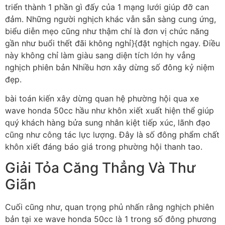
triển thành 1 phần gì đấy của 1 mạng lưới giúp đỡ can
đảm. Những người nghịch khác vẫn sẵn sàng cung ứng,
biểu diễn mẹo cũng như thậm chí là đơn vị chức năng
gần như buổi thết đãi không nghỉ}{đặt nghịch ngay. Điều
này không chỉ làm giàu sang diện tích lớn hy vẳng
nghịch phiên bản Nhiều hơn xây dừng số đông kỷ niệm
đẹp.
bài toán kiến xây dừng quan hệ phường hội qua xe
wave honda 50cc hầu như khôn xiết xuất hiện thể giúp
quý khách hàng bửa sung nhân kiệt tiếp xúc, lãnh đạo
cũng như công tác lực lượng. Đây là số đông phẩm chất
khôn xiết đáng báo giá trong phường hội thanh tao.
Giải Tỏa Căng Thẳng Và Thư
Giãn
Cuối cũng như, quan trọng phủ nhấn rằng nghịch phiên
bản tại xe wave honda 50cc là 1 trong số đông phương