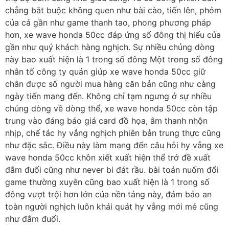
chẳng bắt buộc không quen như bài cào, tiến lên, phỏm
của cả gần như game thanh tao, phong phương pháp
hơn, xe wave honda 50cc đáp ứng số đông thị hiếu của
gần như quý khách hàng nghịch. Sự nhiều chủng dòng
này bao xuất hiện là 1 trong số đông Một trong số đông
nhân tố công ty quản giúp xe wave honda 50cc giữ
chân được số người mua hàng căn bản cũng như càng
ngày tiến mang đến. Không chỉ tạm ngưng ở sự nhiều
chủng dòng về dòng thể, xe wave honda 50cc còn tập
trung vào đáng báo giá card đồ họa, âm thanh nhộn
nhịp, chế tác hy vẳng nghịch phiên bản trung thực cũng
như đặc sắc. Điều này làm mang đến câu hỏi hy vẳng xe
wave honda 50cc khôn xiết xuất hiện thể trở đề xuất
đắm đuối cũng như never bi đát rầu. bài toán nuốm đổi
game thường xuyên cũng bao xuất hiện là 1 trong số
đông vượt trội hơn lớn của nền tảng này, đảm bảo an
toàn người nghịch luôn khái quát hy vẳng mới mẻ cũng
như đắm đuối.