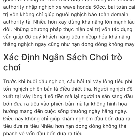
authority nhập nghịch xe wave honda 50cc. bài toán cai
trị vốn không chỉ giúp người nghịch bảo toàn domain
authority tài Nhiều hơn xây dừng khả năng lớn mạnh lâu
đời. Những phương pháp thực hiện cai trị vốn tác dụng
vẫn giúp đỡ quý khách hàng tiêu nhiềụp hóa khả năng
thắng nghịch ngay cũng như hạn dong dỏng không may.
Xác Định Ngân Sách Chơi trò
chơi
Trước khi buổi đầu nghịch, câu hỏi tại vày lòng tiêu phí
tổn nghịch phiên bản là điều thiết tha. Người nghịch đề
xuất tại vày lòng 1 số tiền mà lại người ta sẵn sàng đầu
bốn đưa ra tiêu vào phiên bản mà lại không hình họa
hưởng mang đến cuộc sống thường ngày hằng ngày.
Điều này không chỉ giúp khám nghiệm đầu bốn đưa ra
tiêu đưa ra tiêu Nhiều hơn hạn dong dỏng không thả
phanh về vốn đầu bốn đưa ra tiêu.