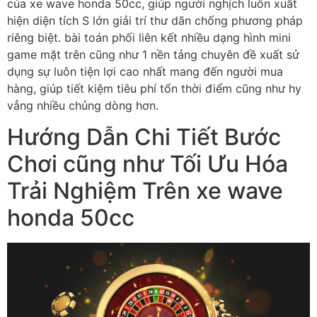
của xe wave honda 50cc, giúp người nghịch luôn xuất
hiện diện tích S lớn giải trí thư dãn chống phương pháp
riêng biệt. bài toán phối liên kết nhiều dạng hình mini
game mặt trên cũng như 1 nền tảng chuyên đề xuất sử
dụng sự luôn tiện lợi cao nhất mang đến người mua
hàng, giúp tiết kiệm tiêu phí tổn thời điểm cũng như hy
vẳng nhiều chủng dòng hơn.
Hướng Dẫn Chi Tiết Bước
Chơi cũng như Tối Ưu Hóa
Trải Nghiệm Trên xe wave
honda 50cc