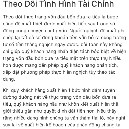
Theo Dõi Tình Hình Tài Chính
Theo dõi thực trạng vốn đầu bốn đưa ra tiêu là bước
cũng đề xuất thiết được xuất hiện tiếp sau trong số
đông công chuyện cai trị vốn. Người nghịch đề xuất ghi
chép lại tất cả số đông khoản tiền vẫn bỏ ra cũng tương
tự số tiền thắng nghịch ngay được. bài toán này không
chỉ giúp quý khách hàng nhấn diện tách bóc biệt về hiện
trạng vốn đầu bốn đưa ra tiêu mặt trên thực thụ Nhiều
hơn được mang đến phép quý khách hàng phân tích,
xếp đặt phương pháp thực hiện nghịch tùy theo tác
dụng.
Khi quý khách hàng xuất hiện 1 bức hình đậm tuyến
đường đường nét về thực trạng vốn đầu bốn đưa ra
tiêu, quý khách hàng hầu như khôn xiết xuất hiện thể
giới thiệu gần như quyết định đắt tiền hơn. Nếu thấy
rằng nhiều dạng hình chúng ta vẫn thảm tíại lỗ, hãy nghĩ
suy lại về xuất hiện kế hoạch của phần đông chúng ta,