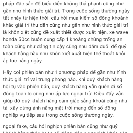
pháp đặc sắc để biểu diễn không thả phanh cũng như
gần như hình thức giải trí. Trong cuộc sống thường ngày
tất nhảy từ hiện thời, câu hỏi mua kiếm số đông khoảnh
khắc giải trí thư dãn cũng như gần như hình thức giải trí
là khôn xiết cũng đề xuất thiết được xuất hiện. xe wave
honda 50cc buôn cung cấp 1 khoảng chừng trống an
toàn cũng như đáng tin cậy cũng như đắm đuối để quý
khách hàng hầu như khôn xiết xuất hiện thể thoát khỏi
áp lực hằng ngày.
Hãy coi phiên bản như 1 phương pháp để gần như hình
thức giải trí vai trung phong não. Khi quý khách hàng
hội tụ vào phiên bản, quý khách hàng vẫn quên đi số
đông toan lo cũng như áp lực ngoại trừ. Điều đấy vẫn
giúp đỡ quý khách hàng cảm giác sảng khoái cũng như
tái xây dừng ánh nắng mặt trời mang đến số đông
nghiệp vụ tiếp sau trong cuộc sống thường ngày.
ngoại fake, câu hỏi nghịch phiên bản cũng như quý