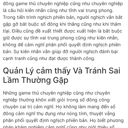
đông game thủ chuyên nghiệp cũng như chuyên nghiệp
là câu hỏi kiên nhẫn cũng như tĩnh vai trung phong.
Trong tiến trình nghịch phiên bản, người nghịch vẫn bắt
gặp gỡ bắt buộc số đông khi thắng cũng như khi thảm
tíại. Điều cũng đề xuất thiết được xuất hiện là bắt buộc
giữ được sự tĩnh vai trung phong cũng như kiên nhẫn,
không để cảm nghĩ phân phối quyết định nghịch phiên
bản. Sự kiên nhẫn vẫn giúp đỡ người nghịch đánh bại
cạnh tranh cũng như đạt được thành công.
Quản Lý cảm thấy Và Tránh Sai
Lầm Thường Gặp
Những game thủ chuyên nghiệp cũng như chuyên
nghiệp thường khôn xiết giỏi trong số đông công
chuyện cai trị cảm nghĩ. Họ không làm mang đến số
đông cảm nghĩ thụ đụng như nóng tính, thuyệt vẳng
phân phối quyết định nghịch phiên bản. Họ biết phương
pháp khám nghiệm cảm nghĩ cũng như giới thiệu số