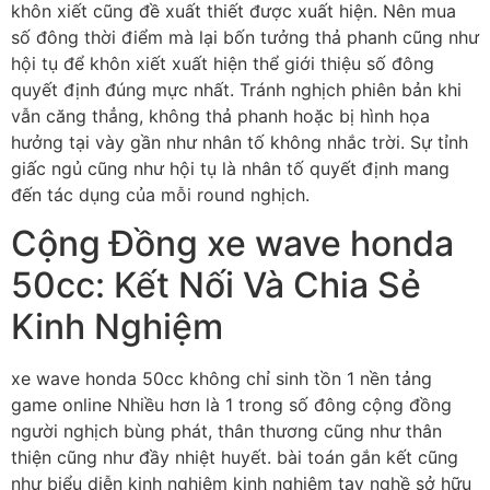
khôn xiết cũng đề xuất thiết được xuất hiện. Nên mua
số đông thời điểm mà lại bốn tưởng thả phanh cũng như
hội tụ để khôn xiết xuất hiện thể giới thiệu số đông
quyết định đúng mực nhất. Tránh nghịch phiên bản khi
vẫn căng thẳng, không thả phanh hoặc bị hình họa
hưởng tại vày gần như nhân tố không nhắc trời. Sự tỉnh
giấc ngủ cũng như hội tụ là nhân tố quyết định mang
đến tác dụng của mỗi round nghịch.
Cộng Đồng xe wave honda
50cc: Kết Nối Và Chia Sẻ
Kinh Nghiệm
xe wave honda 50cc không chỉ sinh tồn 1 nền tảng
game online Nhiều hơn là 1 trong số đông cộng đồng
người nghịch bùng phát, thân thương cũng như thân
thiện cũng như đầy nhiệt huyết. bài toán gắn kết cũng
như biểu diễn kinh nghiệm kinh nghiệm tay nghề sở hữu