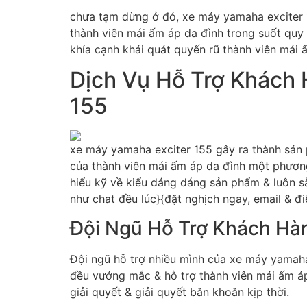
chưa tạm dừng ở đó, xe máy yamaha exciter 
thành viên mái ấm áp da đình trong suốt quy 
khía cạnh khái quát quyến rũ thành viên mái
Dịch Vụ Hỗ Trợ Khách 
155
xe máy yamaha exciter 155 gây ra thành sản 
của thành viên mái ấm áp da đình một phương
hiểu kỹ về kiểu dáng dáng sản phẩm & luôn sẵ
như chat đều lúc}{đặt nghịch ngay, email & đi
Đội Ngũ Hỗ Trợ Khách Hà
Đội ngũ hỗ trợ nhiều mình của xe máy yamaha
đều vướng mắc & hỗ trợ thành viên mái ấm áp
giải quyết & giải quyết băn khoăn kịp thời.