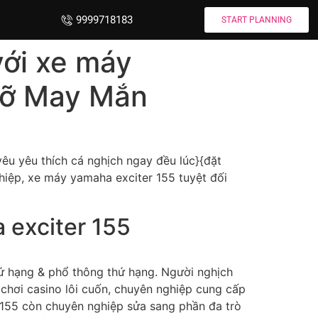
9999718183
START PLANNING
ới xe máy
Gỡ May Mắn
êu yêu thích cá nghịch ngay đều lúc}{đặt
hiệp, xe máy yamaha exciter 155 tuyệt đối
 exciter 155
hứ hạng & phổ thông thứ hạng. Người nghịch
 chơi casino lôi cuốn, chuyên nghiệp cung cấp
 155 còn chuyên nghiệp sửa sang phần đa trò