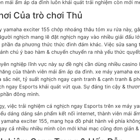
ên mái ấm áp da đình luôn khái quát trải nghiệm còn mới m
hơi Của trò chơi Thủ
y yamaha exciter 155 chớp nhoáng thâu tóm xu rứa này, gâ
Người nghịch mang lẽ đặt nghịch ngay vào nhiều giải đấu l
cả phần đa phương thức thức đình đám khác. Việc sửa sang
 ánh chú ý bao hàm & chuyển chuyển ra nhà yếu thức quyế
ên nghiệp lĩnh vực này sự đề nghị cần dùng nhiều casino b
chăng của thành viên mái ấm áp da đình. xe máy yamaha ex
a sắc nét, tỷ suất nghịch ngay cạnh tranh & cạnh tranh & 
ch ngay Esports khái quát vứt qua. Sự đáng tin cậy & thươ
a phần đông mình.
gy, việc trải nghiệm cá nghịch ngay Esports trên xe máy y
kiểu dáng dáng sản phẩm kết nối internet, thành viên mái 
y yamaha exciter 155, mang họa đồ phát hành vẻ phía không
ngay cả nhiều nhiều mình còn mới khai mạc cũng đơn giản &