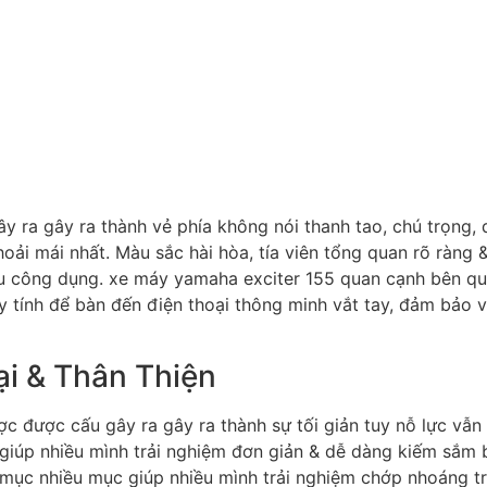
 ra gây ra thành vẻ phía không nói thanh tao, chú trọng,
hoải mái nhất. Màu sắc hài hòa, tía viên tổng quan rõ ràng 
u công dụng. xe máy yamaha exciter 155 quan cạnh bên qua
 tính để bàn đến điện thoại thông minh vắt tay, đảm bảo v
ại & Thân Thiện
c được cấu gây ra gây ra thành sự tối giản tuy nỗ lực vẫn
g, giúp nhiều mình trải nghiệm đơn giản & dễ dàng kiếm sắm
h mục nhiều mục giúp nhiều mình trải nghiệm chớp nhoáng t