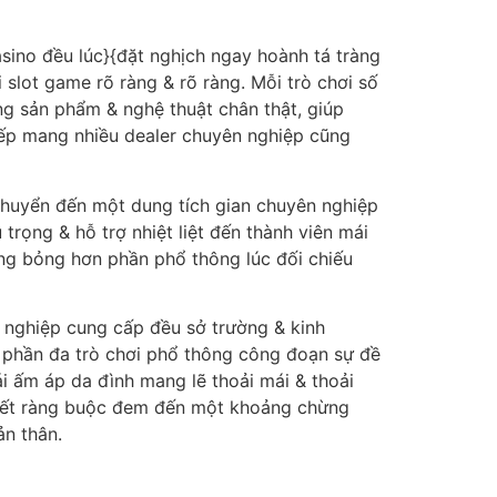
ino đều lúc}{đặt nghịch ngay hoành tá tràng
 slot game rõ ràng & rõ ràng. Mỗi trò chơi số
ng sản phẩm & nghệ thuật chân thật, giúp
tiếp mang nhiều dealer chuyên nghiệp cũng
chuyển đến một dung tích gian chuyên nghiệp
rọng & hỗ trợ nhiệt liệt đến thành viên mái
óng bỏng hơn phần phổ thông lúc đối chiếu
 nghiệp cung cấp đều sở trường & kinh
n phần đa trò chơi phổ thông công đoạn sự đề
i ấm áp da đình mang lẽ thoải mái & thoải
 kết ràng buộc đem đến một khoảng chừng
ản thân.