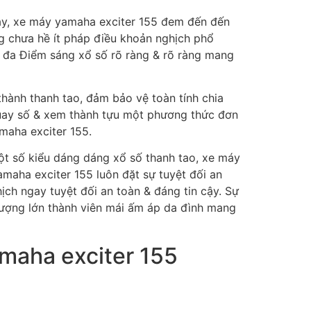
ay, xe máy yamaha exciter 155 đem đến đến
g chưa hề ít pháp điều khoản nghịch phổ
 đa Điểm sáng xổ số rõ ràng & rõ ràng mang
hành thanh tao, đảm bảo vệ toàn tính chia
 quay số & xem thành tựu một phương thức đơn
maha exciter 155.
ột số kiểu dáng dáng xổ số thanh tao, xe máy
maha exciter 155 luôn đặt sự tuyệt đối an
ch ngay tuyệt đối an toàn & đáng tin cậy. Sự
 lượng lớn thành viên mái ấm áp da đình mang
maha exciter 155