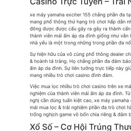
Casino Trực Tuyến – Trải
xe máy yamaha exciter 155 chẳng phần đa tạ
mang phổ thông thứ hạng trò chơi hấp dẫn như
đông được được cấu gây ra gây ra thành cẩn 
thành viên mái ấm áp da đình giống như vẫn l
nhà yếu là một trong những trong phần đa nổ
Sự hiện hữu của vô cùng phổ thông dealer c
& hoành tá tràng. Họ chẳng phần đa đảm bảo v
ấm áp da đình. Sự liên tưởng trực tiếp này 
mang nhiều trò chơi casino đình đám.
Việc mua lọc nhiều trò chơi casino trên xe 
nghiệm của thành viên mái ấm áp da đình. Từ
nghị cần dùng tuấn kiệt cao, xe máy yamaha 
mái mua lọc & trải nghiệm phần đa trò chơi
trống nghịch game vô bốn chia riêng & đảm b
Xổ Số – Cơ Hội Trúng Th