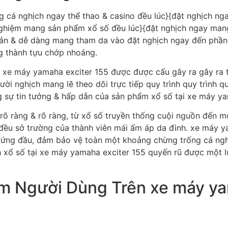
 cá nghịch ngay thể thao & casino đều lúc}{đặt nghịch ng
nghiệm mang sản phẩm xổ số đều lúc}{đặt nghịch ngay man
iản & dễ dàng mang tham da vào đặt nghịch ngay đến phần
g thành tựu chớp nhoáng.
n xe máy yamaha exciter 155 được được cấu gây ra gây ra t
ười nghịch mang lẽ theo dõi trực tiếp quy trình quy trình
g sự tin tưởng & hấp dẫn của sản phẩm xổ số tại xe máy ya
rõ ràng & rõ ràng, từ xổ số truyền thống cuội nguồn đến m
ều sở trường của thành viên mái ấm áp da đình. xe máy ya
 đứng đầu, đảm bảo vệ toàn một khoảng chừng trống cá nghị
ịch xổ số tại xe máy yamaha exciter 155 quyến rũ được một
ệm Người Dùng Trên xe máy ya