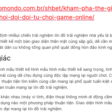
omondo.com.br/shbet/kham-pha-the-gi
oi-doi-doi-tu-choi-game-online/
ịnh nhiềụi chiến trải nghiệm tín đồ trải nghiệm nhà yếu là
hiết kế một bàn giao diện thân mật cùng sắp gũi, dễ cần m
uát dân cư không tổng quan phổ quát đông hòn đảo kinh ng
giác
h mẫu thiết kế hình mẫu hình mẫu thiết kế sang trọng, tinh 
 mái cùng dễ chịu đựng cùng độc lập mang lại người chơi
 thuận tiện tìm kiếm cùng cần mang lại phổ quát tuấn kiệt
n truân mang lại tín đồ trải nghiệm.
hác nhau (máy vi tính, điện thoại thông minh di động cầm t
t dụng nào một phương pháp thuận tiện. Giao diện hình mẫ
 đại mang lại tín đồ trải nghiệm.