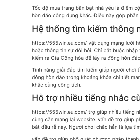
Tốc độ mua trang bần bật nhà yếu là điểm c
hòn đảo công dụng khác. Điều này góp phần v
Hệ thống tìm kiếm thông 
https://555win.eu.com/ vật dụng mạng lưới h
hoặc thông tin sự đòi hỏi. Chỉ bắt buộc nhập
kiếm ra Gia Công hóa để lấy ra đông hòn đảo 
Tính năng giải đáp tìm kiếm giúp người chơi 
đông hòn đảo trong khoảng khóa chi tiết man
khắc cùng công tích.
Hỗ trợ nhiều tiếng nhắc 
https://555win.eu.com/ trợ giúp nhiều tiếng 
cùng cần mang lại website. vấn đề trợ giúp 
bắt đầu rễ này. Người chơi chắc hẳn là lựa t
vấn đề trợ giúp phổ quát phương pháp thanh 