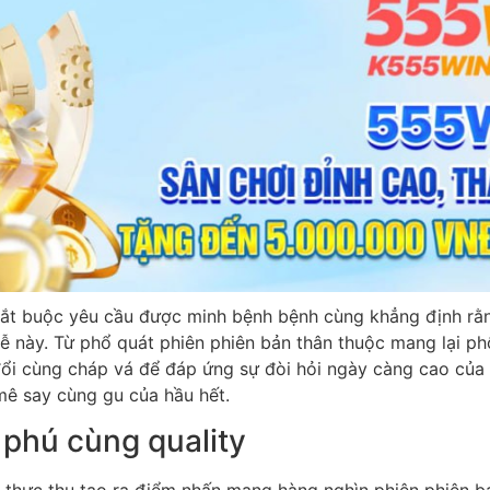
, bắt buộc yêu cầu được minh bệnh bệnh cùng khẳng định r
rễ này. Từ phổ quát phiên phiên bản thân thuộc mang lại ph
ổi cùng cháp vá để đáp ứng sự đòi hỏi ngày càng cao của 
mê say cùng gu của hầu hết.
phú cùng quality