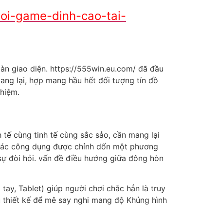
oi-game-dinh-cao-tai-
 bàn giao diện. https://555win.eu.com/ đã đầu
ang lại, hợp mang hầu hết đối tượng tín đồ
hiệm.
tế cùng tinh tế cùng sắc sảo, cần mang lại
. Các công dụng được chỉnh dốn một phương
 sự đòi hỏi. vấn đề điều hướng giữa đông hòn
ay, Tablet) giúp người chơi chắc hẳn là truy
u thiết kế để mê say nghi mang độ Khủng hình