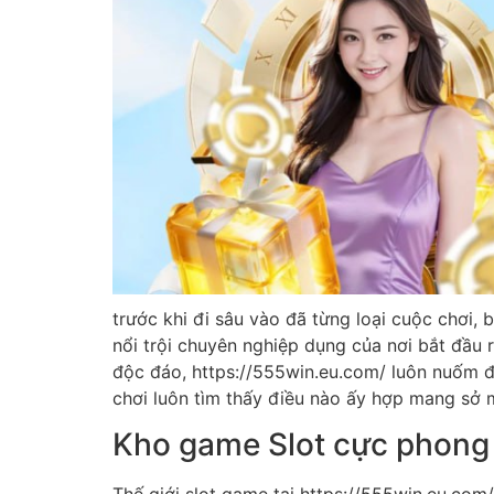
trước khi đi sâu vào đã từng loại cuộc chơi
nổi trội chuyên nghiệp dụng của nơi bắt đầu 
độc đáo, https://555win.eu.com/ luôn nuốm đ
chơi luôn tìm thấy điều nào ấy hợp mang sở 
Kho game Slot cực phong 