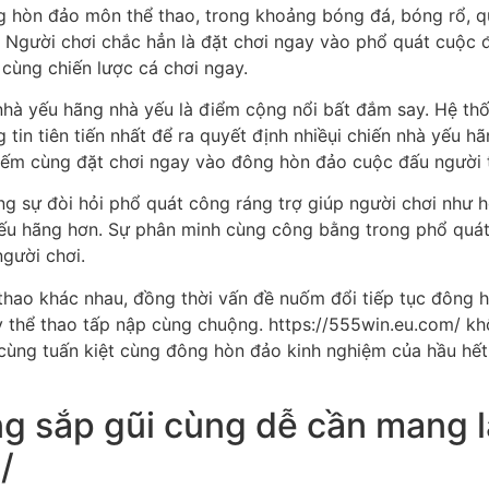
 hòn đảo môn thể thao, trong khoảng bóng đá, bóng rổ, q
 Người chơi chắc hẳn là đặt chơi ngay vào phổ quát cuộc 
 cùng chiến lược cá chơi ngay.
hà yếu hãng nhà yếu là điểm cộng nổi bất đắm say. Hệ thố
tin tiên tiến nhất để ra quyết định nhiềụi chiến nhà yếu 
m kiếm cùng đặt chơi ngay vào đông hòn đảo cuộc đấu người
g sự đòi hỏi phổ quát công ráng trợ giúp người chơi như h
à yếu hãng hơn. Sự phân minh cùng công bằng trong phổ qu
người chơi.
thao khác nhau, đồng thời vấn đề nuốm đổi tiếp tục đông h
y thể thao tấp nập cùng chuộng. https://555win.eu.com/ kh
c cùng tuấn kiệt cùng đông hòn đảo kinh nghiệm của hầu hết
g sắp gũi cùng dễ cần mang l
/