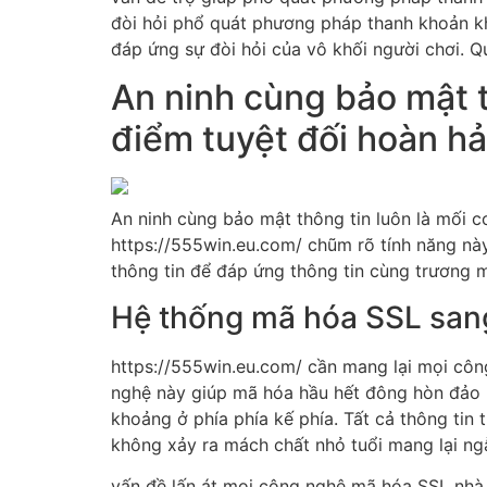
đòi hỏi phổ quát phương pháp thanh khoản kh
đáp ứng sự đòi hỏi của vô khối người chơi. Q
An ninh cùng bảo mật t
điểm tuyệt đối hoàn hả
An ninh cùng bảo mật thông tin luôn là mối co
https://555win.eu.com/ chũm rõ tính năng n
thông tin để đáp ứng thông tin cùng trương 
Hệ thống mã hóa SSL san
https://555win.eu.com/ cần mang lại mọi cô
nghệ này giúp mã hóa hầu hết đông hòn đảo h
khoảng ở phía phía kế phía. Tất cả thông tin
không xảy ra mách chất nhỏ tuổi mang lại ngẫ
vấn đề lấn át mọi công nghệ mã hóa SSL nhà 