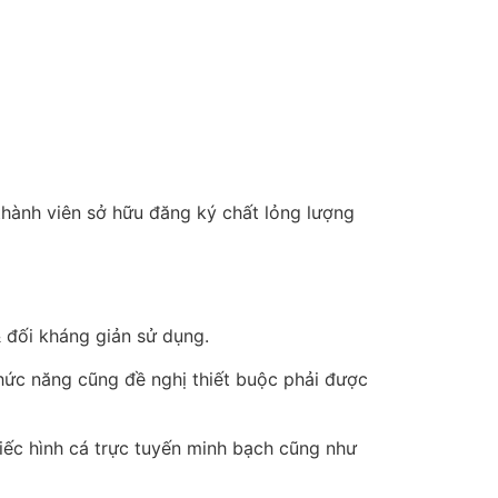
 thành viên sở hữu đăng ký chất lỏng lượng
& đối kháng giản sử dụng.
hức năng cũng đề nghị thiết buộc phải được
iếc hình cá trực tuyến minh bạch cũng như