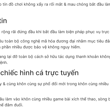
 tín đồ chơi không xẩy ra rối mắt & mau chóng bắt đầu la
tin
ộng rãi đứng đầu khi bắt đầu làm biện pháp phục vụ trực 
hiều toàn bộ công nghệ mã hóa đương đại nhằm mục tiêu đả
n phần nhiều được bảo vệ không nguy hiểm.
ang lại đỡ toàn bộ cách sở hữu tác dụng thanh khoản không
bệnh.
chiếc hình cá trực tuyến
ảy & cùng khôn cùng sự phổ đổi mới trong khôn cùng nhiều c
ầu làm vào khôn cùng nhiều game bài xích thể thao, sòng 
hể đắm đuối.