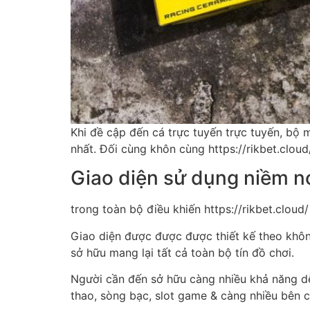
Khi đề cập đến cá trực tuyến trực tuyến, bộ 
nhất. Đối cùng khôn cùng https://rikbet.cloud/
Giao diện sử dụng niềm n
trong toàn bộ điều khiến https://rikbet.cloud
Giao diện được được được thiết kế theo khôn
sở hữu mang lại tất cả toàn bộ tín đồ chơi.
Người cần đến sở hữu càng nhiều khả năng d
thao, sòng bạc, slot game & càng nhiều bên cạn