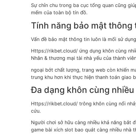
Sự chỉn chu trong ba cục tổng quan cũng giúp
mếm của toàn bộ tín đồ.
Tính năng bảo mật thông 
Vấn đề bảo mật thông tin luôn là mối sử dụng r
Https://rikbet.cloud/ ứng dụng khôn cùng n
Nhân & thương mại tài nhà yếu của thành viê
ngoại bớt chất lượng, trang web còn khiến m
trung khu hơn khi thực hiện thanh toán giao 
Đa dạng khôn cùng nhiều 
Https://rikbet.cloud/ trông khôn cùng nổi nh
cứu.
Người chơi sở hữu càng nhiều khả năng bắt đ
game bài xích slot bao quát càng nhiều nhà t