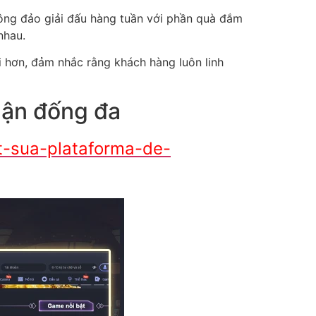
đông đảo giải đấu hàng tuần với phần quà đắm
nhau.
i hơn, đảm nhắc rằng khách hàng luôn linh
uận đống đa
t-sua-plataforma-de-