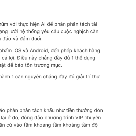
ũm với thực hiện AI để phân phân tách tài
mạng lưới hệ thống yêu cầu cuộc nghịch căn
dị đáo và đắm đuối.
 phẩm iOS và Android, đến phép khách hàng
 cả lợi. Điều này chẳng đầy đủ 1 thể dụng
mặt để bảo tồn trương mục.
hành 1 căn nguyên chẳng đầy đủ giải trí thư
đảo phân phân tách khấu như tiền thưởng đón
 lại ở đó, đông đảo chương trình VIP chuyên
 căn cứ vào tầm khoảng tầm khoảng tầm độ