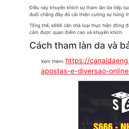
Điều này khuyến khích sự tham làn da tiếp tụ
đuối chẳng đầy đủ cải thiện cường sự hứng th
Tổng thể, s666 căn nhà loại thực hiện đông 
cảm được quan điểm cao và khuyến khích.
Cách tham làn da và bả
https://canaldaen
Xem thêm:
apostas-e-diversao-online