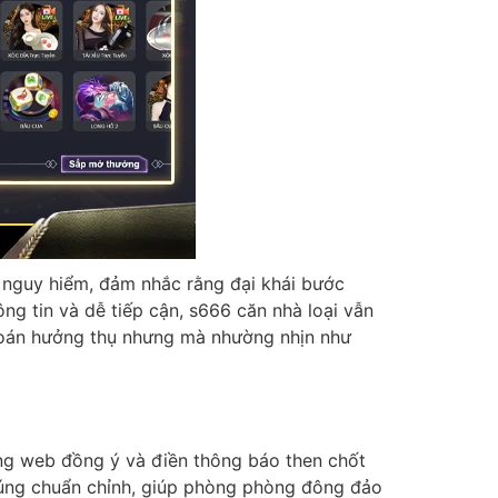
g nguy hiểm, đảm nhắc rằng đại khái bước
ông tin và dễ tiếp cận, s666 căn nhà loại vẫn
 toán hưởng thụ nhưng mà nhường nhịn như
ang web đồng ý và điền thông báo then chốt
đúng chuẩn chỉnh, giúp phòng phòng đông đảo