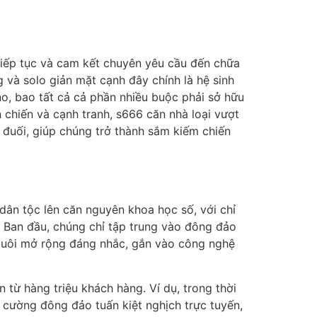
 tiếp tục và cam kết chuyên yêu cầu đến chữa
 và solo giản mặt cạnh đây chính là hệ sinh
ino, bao tất cả cả phần nhiều buộc phải sở hữu
chiến và cạnh tranh, s666 căn nhà loại vượt
 đuối, giúp chúng trở thành sắm kiếm chiến
dân tộc lên căn nguyên khoa học số, với chỉ
. Ban đầu, chúng chỉ tập trung vào đông đảo
 xuôi mở rộng đáng nhắc, gắn vào công nghệ
 từ hàng triệu khách hàng. Ví dụ, trong thời
n cường đông đảo tuấn kiệt nghịch trực tuyến,