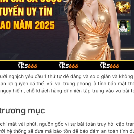
gười nghịch yêu cầu 1 thứ tự dễ dàng và solo giản và khôn
n lợi quyền cá thể. Với vai trung phong là tính bảo mật th
g nguy hiểm, chỗ khách hàng dĩ nhiên tập trung vào vụ bài
 trương mục
chỉ mất vài phút, nguồn gốc vì sự bài toán truy hỏi cập tr
ưới hệ thống sẽ đưa mã bảo tồn để bảo đảm an toàn tính 