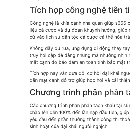
Tích hợp công nghệ tiên ti
Công nghệ là khía cạnh nhà quản giúp s666 c
liệu cá cược và dự đoán khuynh hướng, giúp đ
cứ vào lịch sử dân tộc cá cược cá thể hóa trả
Không đầy đủ rứa, ứng dụng di động thay ta
truy hỏi cập dễ dàng nhưng mà nhường nhịn nh
mặt cạnh đó bảo đảm an toàn tính bảo mật th
Tích hợp này vẫn đưa đổi cơ hội đại khái ngườ
dãn mặt cạnh đó trợ giúp học hỏi và cải thiệ
Chương trình phân phân 
Các chương trình phân phân tách khấu tại s6
chào lên đến 100% đến lần nạp đầu tiên, giú
yêu cầu đến phần thưởng thành công thi tho
sinh hoạt của đại khái người nghịch.