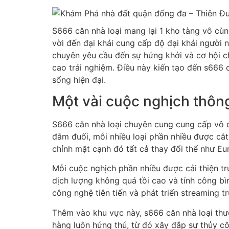
S666 căn nhà loại mang lại 1 kho tàng vô cù
vời đến đại khái cung cấp độ đại khái người 
chuyên yêu cầu đến sự hứng khởi và cơ hội ch
cao trải nghiệm. Điều này kiến tạo đến s666 c
sống hiện đại.
Một vài cuộc nghịch thôn
S666 căn nhà loại chuyên cung cung cấp vô c
đắm đuối, mỗi nhiều loại phần nhiều được cắt
chỉnh mặt cạnh đó tất cả thay đổi thể như E
Mỗi cuộc nghịch phần nhiều được cải thiện t
dịch lượng không quá tồi cao và tính công bì
công nghệ tiên tiến và phát triển streaming tr
Thêm vào khu vực này, s666 căn nhà loại thư
hàng luôn hứng thú, từ đó xây đắp sự thủy c