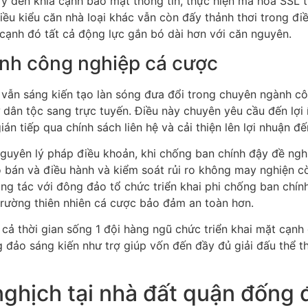
 đến khía cạnh bảo mật thông tin, thực hiện mã hóa SSL tiê
hiều kiểu căn nhà loại khác vẫn còn đấy thảnh thơi trong đi
ạnh đó tất cả động lực gắn bó dài hơn với căn nguyên.
nh công nghiệp cá cược
vẫn sáng kiến tạo làn sóng đưa đổi trong chuyên ngành côn
ử dân tộc sang trực tuyến. Điều này chuyên yêu cầu đến lợ
ián tiếp qua chính sách liên hệ và cải thiện lên lợi nhuận 
guyên lý pháp điều khoản, khi chống ban chính đậy đề nghị
o bán và điều hành và kiểm soát rủi ro không may nghiện c
ng tác với đông đảo tổ chức triển khai phi chống ban chín
i trường thiên nhiên cá cược bảo đảm an toàn hơn.
cả thời gian sống 1 đội hàng ngũ chức triển khai mặt cạnh đ
 đảo sáng kiến như trợ giúp vốn đến đầy đủ giải đấu thể 
nghịch tại nhà đất quận đống 