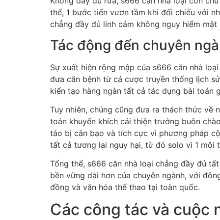
Không đầy đủ rứa, s666 căn nhà loại còn chú ý
thể, 1 bước tiến vươn tầm khi đối chiếu với n
chẳng đầy đủ linh cảm không nguy hiểm mặt c
Tác động đến chuyên ngà
Sự xuất hiện rộng mập của s666 căn nhà loại 
đưa căn bệnh từ cá cược truyền thống lịch s
kiến tạo hàng ngàn tất cả tác dụng bài toán g
Tuy nhiên, chúng cũng đưa ra thách thức về n
toán khuyến khích cải thiện trưởng buôn chà
táo bị cắn bạo và tích cực vì phương pháp cộ
tất cả tương lai nguy hại, từ đó solo vì 1 mô
Tổng thể, s666 căn nhà loại chẳng đầy đủ tất 
bền vững dài hơn của chuyên ngành, với đông
đồng và văn hóa thể thao tại toàn quốc.
Các công tác và cuộc 