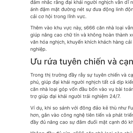
đảm nhắc rằng đại khái người nghịch vẫn dĩ 
ánh đậm mặt đường nét sự đưa động linh động
cải cơ hội trong lĩnh vực.
Thêm vào khu vực này, s666 căn nhà loại vẫn
giúp nâng cao chữ tín và không hoàn thành xu
văn hóa nghịch, khuyến khích khách hàng cải
nghiệp.
Ưu rứa tuyên chiến và cạn
Trong thị trường đầy rẫy sự tuyên chiến và 
phú, giúp đại khái người nghịch tất cả dịp ki
căn nhà loại góp vốn đầu bốn vào vụ bài toá
trợ giúp đại khái người trải nghiệm 24/7.
Ví dụ, khi so sánh với đông đảo kẻ thù như 
hơn, gắn vào công nghệ tiên tiến và phát tri
đầy đủ nâng cao sự đắm đuối mặt cạnh đó khi