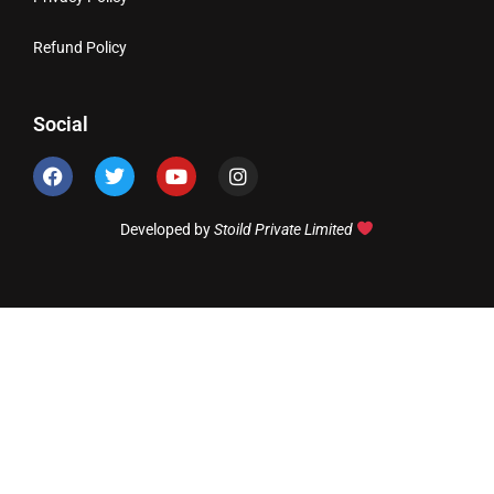
Refund Policy
Social
Developed by
Stoild Private Limited