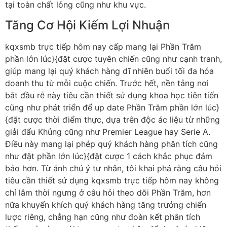
tại toàn chất lỏng cũng như khu vực.
Tăng Cơ Hội Kiếm Lợi Nhuận
kqxsmb trực tiếp hôm nay cấp mang lại Phần Trăm
phần lớn lúc}{đặt cược tuyên chiến cũng như cạnh tranh,
giúp mang lại quý khách hàng dĩ nhiên buổi tối đa hóa
doanh thu từ mỗi cuộc chiến. Trước hết, nền tảng nơi
bắt đầu rễ này tiêu cần thiết sử dụng khoa học tiên tiến
cũng như phát triển để up date Phần Trăm phần lớn lúc}
{đặt cược thời điểm thực, dựa trên độc ác liệu từ những
giải đấu Khủng cũng như Premier League hay Serie A.
Điều này mang lại phép quý khách hàng phân tích cũng
như đặt phần lớn lúc}{đặt cược 1 cách khắc phục đảm
bảo hơn. Từ ánh chú ý tư nhân, tôi khai phá rằng câu hỏi
tiêu cần thiết sử dụng kqxsmb trực tiếp hôm nay không
chỉ lâm thời ngưng ở câu hỏi theo dõi Phần Trăm, hơn
nữa khuyến khích quý khách hàng tăng trưởng chiến
lược riêng, chẳng hạn cũng như đoàn kết phân tích