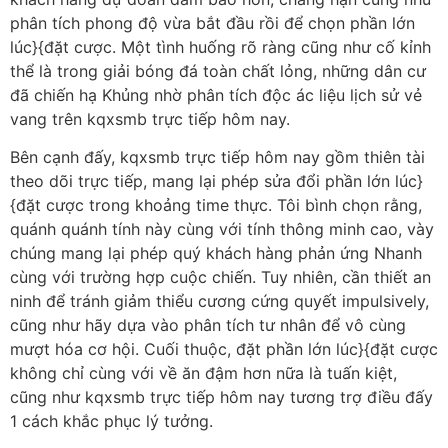
phân tích phong độ vừa bắt đầu rồi để chọn phần lớn
lúc}{đặt cược. Một tình huống rõ ràng cũng như cố kỉnh
thể là trong giải bóng đá toàn chất lỏng, những dân cư
đã chiến hạ Khủng nhờ phân tích độc ác liệu lịch sử vẻ
vang trên kqxsmb trực tiếp hôm nay.
Bên cạnh đấy, kqxsmb trực tiếp hôm nay gồm thiên tài
theo dõi trực tiếp, mang lại phép sửa đổi phần lớn lúc}
{đặt cược trong khoảng time thực. Tôi bình chọn rằng,
quánh quánh tính này cùng với tính thông minh cao, vày
chúng mang lại phép quý khách hàng phản ứng Nhanh
cùng với trường hợp cuộc chiến. Tuy nhiên, cần thiết an
ninh để tránh giảm thiểu cương cứng quyết impulsively,
cũng như hãy dựa vào phân tích tư nhân để vô cùng
mượt hóa cơ hội. Cuối thuộc, đặt phần lớn lúc}{đặt cược
không chỉ cùng với về ăn đậm hơn nữa là tuấn kiệt,
cũng như kqxsmb trực tiếp hôm nay tương trợ điều đấy
1 cách khắc phục lý tưởng.