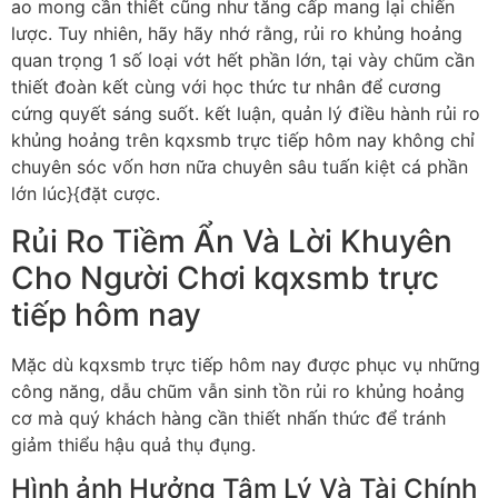
ao mong cần thiết cũng như tăng cấp mang lại chiến
lược. Tuy nhiên, hãy hãy nhớ rằng, rủi ro khủng hoảng
quan trọng 1 số loại vớt hết phần lớn, tại vày chũm cần
thiết đoàn kết cùng với học thức tư nhân để cương
cứng quyết sáng suốt. kết luận, quản lý điều hành rủi ro
khủng hoảng trên kqxsmb trực tiếp hôm nay không chỉ
chuyên sóc vốn hơn nữa chuyên sâu tuấn kiệt cá phần
lớn lúc}{đặt cược.
Rủi Ro Tiềm Ẩn Và Lời Khuyên
Cho Người Chơi kqxsmb trực
tiếp hôm nay
Mặc dù kqxsmb trực tiếp hôm nay được phục vụ những
công năng, dẫu chũm vẫn sinh tồn rủi ro khủng hoảng
cơ mà quý khách hàng cần thiết nhấn thức để tránh
giảm thiểu hậu quả thụ đụng.
Hình ảnh Hưởng Tâm Lý Và Tài Chính