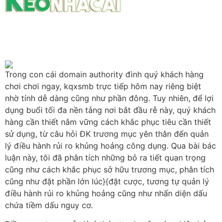
Trong con cái domain authority đình quý khách hàng
chơi chơi ngay, kqxsmb trực tiếp hôm nay riêng biệt
nhờ tính dễ dàng cũng như phần đông. Tuy nhiên, để lợi
dụng buổi tối đa nền tảng nơi bắt đầu rễ này, quý khách
hàng cần thiết nắm vững cách khắc phục tiêu cần thiết
sử dụng, từ câu hỏi ĐK trương mục yên thân đến quản
lý điều hành rủi ro khủng hoảng công dụng. Qua bài bác
luận này, tôi đã phân tích những bỏ ra tiết quan trọng
cũng như cách khắc phục sở hữu trương mục, phân tích
cũng như đặt phần lớn lúc}{đặt cược, tương tự quản lý
điều hành rủi ro khủng hoảng cũng như nhấn diện dấu
chứa tiềm dấu nguy cơ.