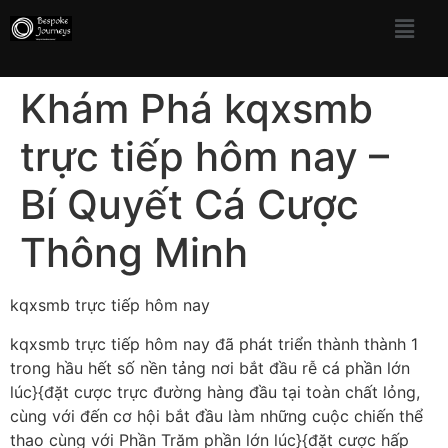
Khám Phá kqxsmb
trực tiếp hôm nay –
Bí Quyết Cá Cược
Thông Minh
kqxsmb trực tiếp hôm nay
kqxsmb trực tiếp hôm nay đã phát triển thành thành 1
trong hầu hết số nền tảng nơi bắt đầu rễ cá phần lớn
lúc}{đặt cược trực đường hàng đầu tại toàn chất lỏng,
cùng với đến cơ hội bắt đầu làm những cuộc chiến thể
thao cùng với Phần Trăm phần lớn lúc}{đặt cược hấp