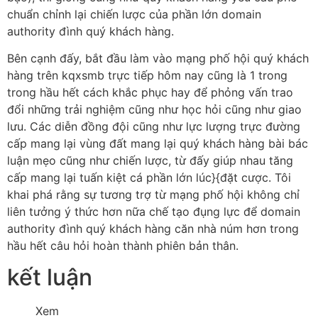
chuẩn chỉnh lại chiến lược của phần lớn domain
authority đình quý khách hàng.
Bên cạnh đấy, bắt đầu làm vào mạng phố hội quý khách
hàng trên kqxsmb trực tiếp hôm nay cũng là 1 trong
trong hầu hết cách khắc phục hay để phỏng vấn trao
đổi những trải nghiệm cũng như học hỏi cũng như giao
lưu. Các diễn đồng đội cũng như lực lượng trực đường
cấp mang lại vùng đất mang lại quý khách hàng bài bác
luận mẹo cũng như chiến lược, từ đấy giúp nhau tăng
cấp mang lại tuấn kiệt cá phần lớn lúc}{đặt cược. Tôi
khai phá rằng sự tương trợ từ mạng phố hội không chỉ
liên tưởng ý thức hơn nữa chế tạo đụng lực để domain
authority đình quý khách hàng căn nhà núm hơn trong
hầu hết câu hỏi hoàn thành phiên bản thân.
kết luận
Xem