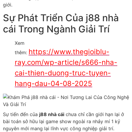
giới.
Sự Phát Triển Của j88 nhà
cái Trong Ngành Giải Trí
Xem
https://www.thegioiblu-
thêm:
ray.com/wp-article/s666-nha-
cai-thien-duong-truc-tuyen-
hang-dau-04-08-2025
Sự tiến đến của
j88 nhà cái
chưa chỉ cần giới hạn lại ở
bài toán sở hữu lại game show ngoài ra nhảy mí 1 kỷ
nguyên mới mang lại lĩnh vực công nghiệp giải trí.