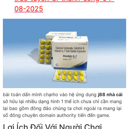
08-2025
bài toán dấn mình chạm̀o vào hệ ứng dụng
j88 nhà cái
sở hữu lại nhiều dạng hình 1 thể ích chưa chỉ cần mang
lại bao gồm đông đảo chúng ta chơi ngoài ra mang lại
số đông chuyên domain authority tiến đến game.
Lợi Ích Đối Với Người Chơi