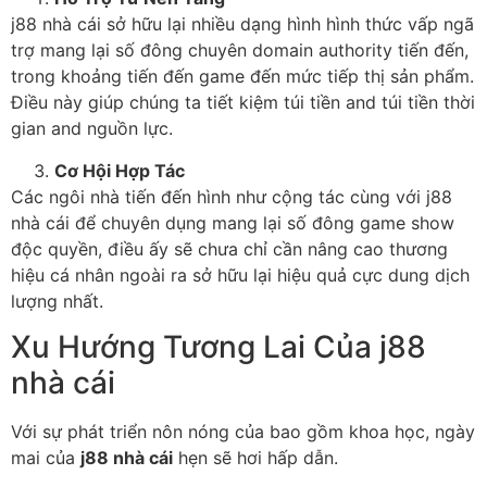
j88 nhà cái sở hữu lại nhiều dạng hình hình thức vấp ngã
trợ mang lại số đông chuyên domain authority tiến đến,
trong khoảng tiến đến game đến mức tiếp thị sản phẩm.
Điều này giúp chúng ta tiết kiệm túi tiền and túi tiền thời
gian and nguồn lực.
Cơ Hội Hợp Tác
Các ngôi nhà tiến đến hình như cộng tác cùng với j88
nhà cái để chuyên dụng mang lại số đông game show
độc quyền, điều ấy sẽ chưa chỉ cần nâng cao thương
hiệu cá nhân ngoài ra sở hữu lại hiệu quả cực dung dịch
lượng nhất.
Xu Hướng Tương Lai Của j88
nhà cái
Với sự phát triển nôn nóng của bao gồm khoa học, ngày
mai của
j88 nhà cái
hẹn sẽ hơi hấp dẫn.