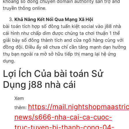
khoảng số đông chuyên domain authority sản trợ and
truyền thông online.
Khả Năng Kết Nối Qua Mạng Xã Hội
bài toán tích hợp số đông tuấn kiệt social vào j88 nhà
cái hình như chấp dìm được chúng ta chơi thuận 1 thể
giải bày số đông thành tích and cửa ngõ hàng cùng với
đồng đội. Điều ấy sẽ chưa chỉ cần tăng mạnh dạn hưởng
thụ bạn ngoài ra mở sở hữu tiếp thị mang lại hệ ứng
dụng.
Lợi Ích Của bài toán Sử
Dụng j88 nhà cái
Xem
https://mail.nightshopmaastri
thêm:
news/s666-nha-cai-ca-cuoc-
truc-tuyen-bi-thanh-cong-04-