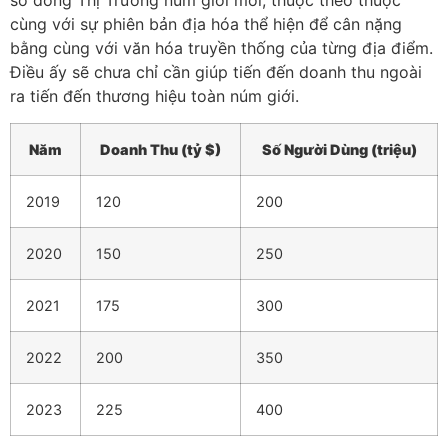
số đông Thị Trường núm giới mới, thuộc theo thuộc
cùng với sự phiên bản địa hóa thể hiện để cân nặng
bằng cùng với văn hóa truyền thống của từng địa điểm.
Điều ấy sẽ chưa chỉ cần giúp tiến đến doanh thu ngoài
ra tiến đến thương hiệu toàn núm giới.
Năm
Doanh Thu (tỷ $)
Số Người Dùng (triệu)
2019
120
200
2020
150
250
2021
175
300
2022
200
350
2023
225
400