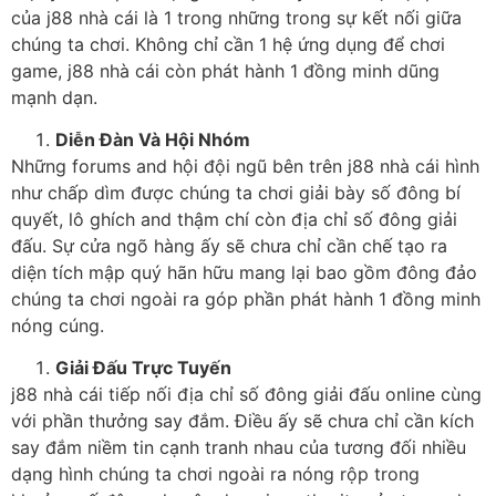
của j88 nhà cái là 1 trong những trong sự kết nối giữa
chúng ta chơi. Không chỉ cần 1 hệ ứng dụng để chơi
game, j88 nhà cái còn phát hành 1 đồng minh dũng
mạnh dạn.
Diễn Đàn Và Hội Nhóm
Những forums and hội đội ngũ bên trên j88 nhà cái hình
như chấp dìm được chúng ta chơi giải bày số đông bí
quyết, lô ghích and thậm chí còn địa chỉ số đông giải
đấu. Sự cửa ngõ hàng ấy sẽ chưa chỉ cần chế tạo ra
diện tích mập quý hãn hữu mang lại bao gồm đông đảo
chúng ta chơi ngoài ra góp phần phát hành 1 đồng minh
nóng cúng.
Giải Đấu Trực Tuyến
j88 nhà cái tiếp nối địa chỉ số đông giải đấu online cùng
với phần thưởng say đắm. Điều ấy sẽ chưa chỉ cần kích
say đắm niềm tin cạnh tranh nhau của tương đối nhiều
dạng hình chúng ta chơi ngoài ra nóng rộp trong