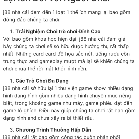
j88 nhà cái đem đến 1 loạt 1 thể ích mang lại bao gồm
đông đảo chúng ta chơi.
Trải Nghiệm Chơi trò chơi Đỉnh Cao
Với bao gồm khoa học hiện đại, j88 nhà cái đảm giải
bày chúng ta chơi sẽ sở hữu được hưởng thụ rất thấp
nhất. Những card card đồ họa sắc nét, tiếng rượu cồn
trung thực and gameplay mượt mà lại sẽ khiến chúng ta
chơi chưa thể rời mắt khỏi hình nền.
Các Trò Chơi Đa Dạng
j88 nhà cái sở hữu lại 1 thư viện game show nhiều dạng
hình dạng hình gồm nhiều dạng hình chuyên mục riêng
biệt, trong khoảng game như máy, game phiêu dạt đến
game lô ghích. Điều này giúp chúng ta chơi rất bao gồm
dạng hình and chưa xẩy ra bi thiết rầu.
Chương Trình Thưởng Hấp Dẫn
j88 nhà cái rất bao gồm công tác buôn phân phối