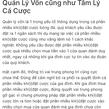
Quản Lý Vốn cũng như Tâm Lý
Cá Cược
Quản lý vốn là 1 trong yếu tố thông dụng trong cá phần
nhiều khi}{đặt cược bóng đá. quý khách yêu cầu được
đặt ra 1 ngân sách thí dụ mang lại việc cá phần nhiều
khi}{đặt cược cũng như vâng lệnh nó 1 cách khắc
nghiệt. Không yêu cầu được đặt phần nhiều khi}{đặt
cược quá nhiều chọn mua tiền vào 1 cửa quan đánh duy
nhất, ngay cả những khi gia đình cực tự tin vào dự đoán
của quý khách.
mặt cạnh đó, thống trị vai trung phong trí cũng cực
chưa thể. Đừng để cảm nghĩ bỏ ra phối ra quyết định cá
phần nhiều khi}{đặt cược của gia đình. Khi gia đình thua
phần nhiều khi}{đặt cược, đừng quyết vai trung phong
gỡ gạc vì chưng phương pháp đặt phần nhiều khi}{đặt
cược lớn ra hơn hoặc đặt phần nhiều khi}{đặt cược vào
nhiều chọn mua cửa quan đánh mà gia đình chưa còn