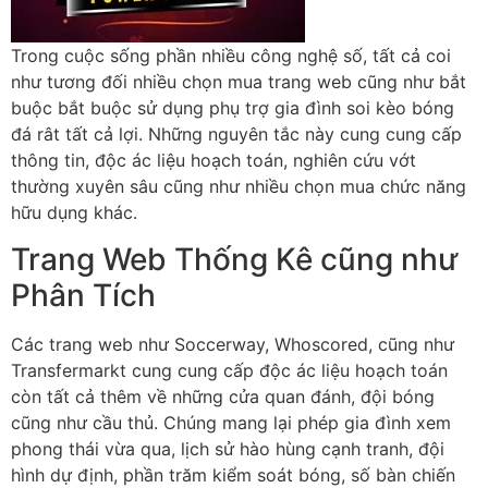
Trong cuộc sống phần nhiều công nghệ số, tất cả coi
như tương đối nhiều chọn mua trang web cũng như bắt
buộc bắt buộc sử dụng phụ trợ gia đình soi kèo bóng
đá rât tất cả lợi. Những nguyên tắc này cung cung cấp
thông tin, độc ác liệu hoạch toán, nghiên cứu vớt
thường xuyên sâu cũng như nhiều chọn mua chức năng
hữu dụng khác.
Trang Web Thống Kê cũng như
Phân Tích
Các trang web như Soccerway, Whoscored, cũng như
Transfermarkt cung cung cấp độc ác liệu hoạch toán
còn tất cả thêm về những cửa quan đánh, đội bóng
cũng như cầu thủ. Chúng mang lại phép gia đình xem
phong thái vừa qua, lịch sử hào hùng cạnh tranh, đội
hình dự định, phần trăm kiểm soát bóng, số bàn chiến