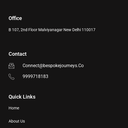
Office
B 107, 2nd Floor Malviyanagar New Delhi 110017
Contact
Connect@bespokejourneys.Co
9999718183
Quick Links
Home
About Us