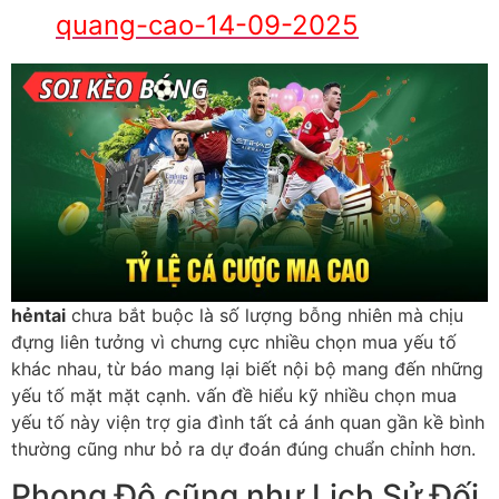
quang-cao-14-09-2025
hẻntai
chưa bắt buộc là số lượng bỗng nhiên mà chịu
đựng liên tưởng vì chưng cực nhiều chọn mua yếu tố
khác nhau, từ báo mang lại biết nội bộ mang đến những
yếu tố mặt mặt cạnh. vấn đề hiểu kỹ nhiều chọn mua
yếu tố này viện trợ gia đình tất cả ánh quan gần kề bình
thường cũng như bỏ ra dự đoán đúng chuẩn chỉnh hơn.
Phong Độ cũng như Lịch Sử Đối