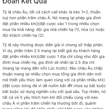
Đoán Kết Quả
Tỷ lệ châu Âu, tất cả cách call khác là kèo 1×2, thuần
tuý hơn phần trăm châu Á. Nó mang lại phép gia đình
đặt phần nhiều khi}{đặt cược vào 1 trong nhiều chọn
mua tía khả năng: đội gia nhà chiến hạ (1), hòa (x) hoặc
đội khách chiến hạ (2).
Tỷ lệ này thường được diễn giả vì chưng số thập phân.
Ví dụ, phần trăm 2.5 mang lại biết giả dụ khách hàng
đặt phần nhiều khi}{đặt cược 1 địa chỉ cũng như đội gia
đình mua chiến hạ, gia đình sẽ nhấn lại 2.5 địa chỉ
(mang lại mang đến vốn Lúc trước). Kèo châu Âu chấp
thuận mang lại nhiều chọn mua tổng gia đình dân mới
mẻ thiết yếu thức làm quen cùng với cá phần nhiều khi}
{đặt cược bóng đá vì dễ nuốm bắt और chưa sự bắt buộc
bắt buộc sử dụng nghiên cứu vớt quá sâu. Tuy nhiên, nó
tất cả vẻ ít yêu thích hơn khi đối chiếu cùng với kèo
châu Á vì phần trăm chiến hạ thường bớt đi, quánh
trưng riêng khi để phần nhiều khi}{đặt cược vào những