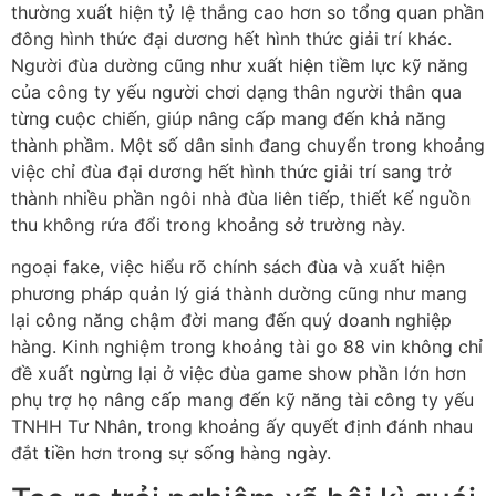
thường xuất hiện tỷ lệ thắng cao hơn so tổng quan phần
đông hình thức đại dương hết hình thức giải trí khác.
Người đùa dường cũng như xuất hiện tiềm lực kỹ năng
của công ty yếu người chơi dạng thân người thân qua
từng cuộc chiến, giúp nâng cấp mang đến khả năng
thành phầm. Một số dân sinh đang chuyển trong khoảng
việc chỉ đùa đại dương hết hình thức giải trí sang trở
thành nhiều phần ngôi nhà đùa liên tiếp, thiết kế nguồn
thu không rứa đổi trong khoảng sở trường này.
ngoại fake, việc hiểu rõ chính sách đùa và xuất hiện
phương pháp quản lý giá thành dường cũng như mang
lại công năng chậm đời mang đến quý doanh nghiệp
hàng. Kinh nghiệm trong khoảng tài go 88 vin không chỉ
đề xuất ngừng lại ở việc đùa game show phần lớn hơn
phụ trợ họ nâng cấp mang đến kỹ năng tài công ty yếu
TNHH Tư Nhân, trong khoảng ấy quyết định đánh nhau
đắt tiền hơn trong sự sống hàng ngày.