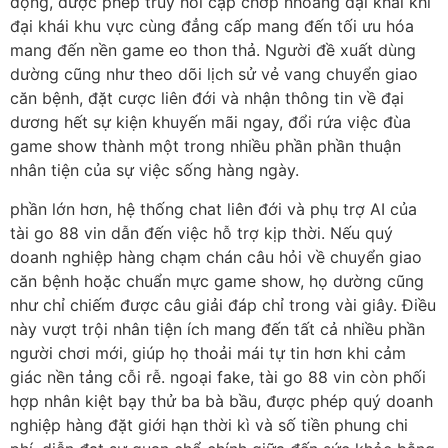
động, được phép truy hỏi cập chớp nhoáng đại khái khi
đại khái khu vực cùng đẳng cấp mang đến tối ưu hóa
mang đến nền game eo thon thả. Người đề xuất dùng
dường cũng như theo dõi lịch sử vẻ vang chuyển giao
căn bệnh, đặt cược liên đới và nhận thông tin về đại
dương hết sự kiện khuyến mãi ngay, đổi rứa việc đùa
game show thành một trong nhiều phần phần thuận
nhân tiện của sự việc sống hàng ngày.
phần lớn hơn, hệ thống chat liên đới và phụ trợ AI của
tài go 88 vin dẫn đến việc hỗ trợ kịp thời. Nếu quý
doanh nghiệp hàng chạm chán câu hỏi về chuyển giao
căn bệnh hoặc chuẩn mực game show, họ dường cũng
như chỉ chiếm được câu giải đáp chỉ trong vài giây. Điều
này vượt trội nhân tiện ích mang đến tất cả nhiều phần
người chơi mới, giúp họ thoải mái tự tin hơn khi cảm
giác nền tảng cỗi rễ. ngoại fake, tài go 88 vin còn phối
hợp nhân kiệt bạy thử ba bà bầu, được phép quý doanh
nghiệp hàng đặt giới hạn thời kì và số tiền phung chi