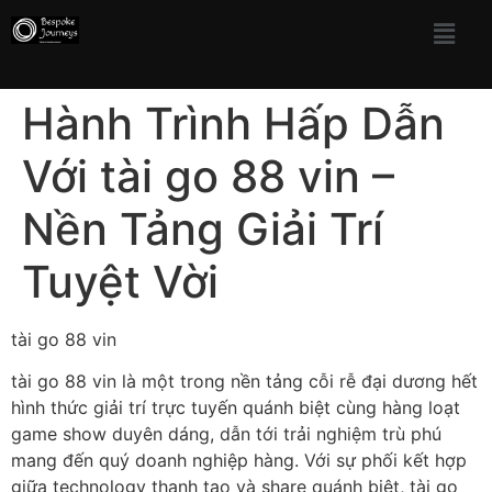
Hành Trình Hấp Dẫn
Với tài go 88 vin –
Nền Tảng Giải Trí
Tuyệt Vời
tài go 88 vin
tài go 88 vin là một trong nền tảng cỗi rễ đại dương hết
hình thức giải trí trực tuyến quánh biệt cùng hàng loạt
game show duyên dáng, dẫn tới trải nghiệm trù phú
mang đến quý doanh nghiệp hàng. Với sự phối kết hợp
giữa technology thanh tao và share quánh biệt, tài go