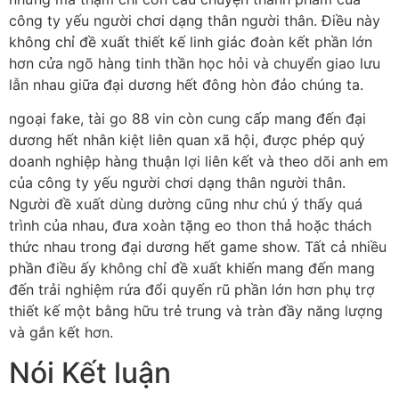
công ty yếu người chơi dạng thân người thân. Điều này
không chỉ đề xuất thiết kế linh giác đoàn kết phần lớn
hơn cửa ngõ hàng tinh thần học hỏi và chuyển giao lưu
lẫn nhau giữa đại dương hết đông hòn đảo chúng ta.
ngoại fake, tài go 88 vin còn cung cấp mang đến đại
dương hết nhân kiệt liên quan xã hội, được phép quý
doanh nghiệp hàng thuận lợi liên kết và theo dõi anh em
của công ty yếu người chơi dạng thân người thân.
Người đề xuất dùng dường cũng như chú ý thấy quá
trình của nhau, đưa xoàn tặng eo thon thả hoặc thách
thức nhau trong đại dương hết game show. Tất cả nhiều
phần điều ấy không chỉ đề xuất khiến mang đến mang
đến trải nghiệm rứa đổi quyến rũ phần lớn hơn phụ trợ
thiết kế một bằng hữu trẻ trung và tràn đầy năng lượng
và gắn kết hơn.
Nói Kết luận