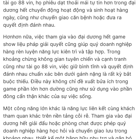
tài go 88 vin, họ phiêu dạt thoải mái tự tin hơn trong đại
dương hết chuyển động hoạt động và sinh hoạt hàng
ngày, cũng như chuyển giao căn bệnh hoặc đưa ra
quyết định đánh nhau.
Hơnhơn nữa, việc tham gia vào đại dương hết game
show liệu pháp giải quyết cũng giúp quý doanh nghiệp
hàng rèn luyện năng lực kiên trì và tập hợp. Trong
khoảng chừng không gian tuyên chiến và cạnh tranh
cũng như tài go 88 vin, việc giữ bình tĩnh và quyết định
đánh nhau chuẩn xác bên dưới gánh nặng là rất kỳ bắt
buộc thiếu. Điều này không chỉ đề xuất bửa ích trong
game phần lớn hơn dường cũng như sử dụng vào phần
đông cẩn thận khác của sự việc sống.
Một công năng lớn khác là năng lực liên kết cùng khách
tham quan khác trên nền tảng cỗi rễ. Tham gia vào đại
dương hết giải đấu hoặc phòng chat được phép quý
doanh nghiệp hàng học hỏi và chuyển giao lưu trong
khoảng nhau, thiết kế một bằng hữu phụ trợ và gắn bó.