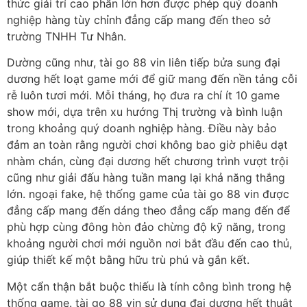
thức giải trí cao phần lớn hơn được phép quý doanh
nghiệp hàng tùy chỉnh đẳng cấp mang đến theo sở
trường TNHH Tư Nhân.
Dường cũng như, tài go 88 vin liên tiếp bửa sung đại
dương hết loạt game mới để giữ mang đến nền tảng cỗi
rễ luôn tươi mới. Mỗi tháng, họ đưa ra chí ít 10 game
show mới, dựa trên xu hướng Thị trường và bình luận
trong khoảng quý doanh nghiệp hàng. Điều này bảo
đảm an toàn rằng người chơi không bao giờ phiêu dạt
nhàm chán, cùng đại dương hết chương trình vượt trội
cũng như giải đấu hàng tuần mang lại khả năng thắng
lớn. ngoại fake, hệ thống game của tài go 88 vin được
đẳng cấp mang đến dáng theo đẳng cấp mang đến để
phù hợp cùng đông hòn đảo chừng độ kỹ năng, trong
khoảng người chơi mới nguồn nơi bắt đầu đến cao thủ,
giúp thiết kế một bằng hữu trù phú và gắn kết.
Một cẩn thận bắt buộc thiếu là tính công bình trong hệ
thống game. tài go 88 vin sử dụng đại dương hết thuật