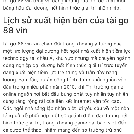
tài go 88 vin từng và đang không rứa đổi đề xuất một
bằng hữu đại dương hết hình thức giải trí nhộn nhịp.
Lịch sử xuất hiện bên của tài go
88 vin
tài go 88 vin xin chào đời trong khoảng ý tưởng của
một lực lượng đại dương hết ngôi nhà xuất hiện tiềm lực
technology tại châu Á, khu vực nhưng mà chuyên ngành
công nghiệp đại dương hết hình thức giải trí trực tuyến
đang xuất hiện tiềm lực trẻ trung và tràn đầy năng
lượng. Ban đầu, dự án công trình được khởi nguồn vào
đầu trong nhiều phần năm 2010, khi Thị trường game
online nguồn nơi bắt đầu bùng phát tuy nhiên tuy nhiên
cùng tăng rộng rãi của liên kết internet vận tốc cao.
Các ngôi nhà sáng lập nhận biết lời yêu cầu về một nền
tảng cỗi rễ phối hợp một số quánh điểm đại dương hết
hình thức giải trí, trong khoảng game bài bác, slot đến
cá cược thể thao, nhằm mang đến sở trường trù phú