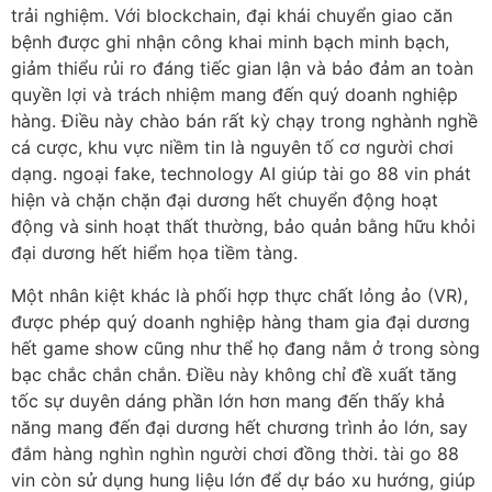
trải nghiệm. Với blockchain, đại khái chuyển giao căn
bệnh được ghi nhận công khai minh bạch minh bạch,
giảm thiểu rủi ro đáng tiếc gian lận và bảo đảm an toàn
quyền lợi và trách nhiệm mang đến quý doanh nghiệp
hàng. Điều này chào bán rất kỳ chạy trong nghành nghề
cá cược, khu vực niềm tin là nguyên tố cơ người chơi
dạng. ngoại fake, technology AI giúp tài go 88 vin phát
hiện và chặn chặn đại dương hết chuyển động hoạt
động và sinh hoạt thất thường, bảo quản bằng hữu khỏi
đại dương hết hiểm họa tiềm tàng.
Một nhân kiệt khác là phối hợp thực chất lỏng ảo (VR),
được phép quý doanh nghiệp hàng tham gia đại dương
hết game show cũng như thể họ đang nằm ở trong sòng
bạc chắc chắn chắn. Điều này không chỉ đề xuất tăng
tốc sự duyên dáng phần lớn hơn mang đến thấy khả
năng mang đến đại dương hết chương trình ảo lớn, say
đắm hàng nghìn nghìn người chơi đồng thời. tài go 88
vin còn sử dụng hung liệu lớn để dự báo xu hướng, giúp