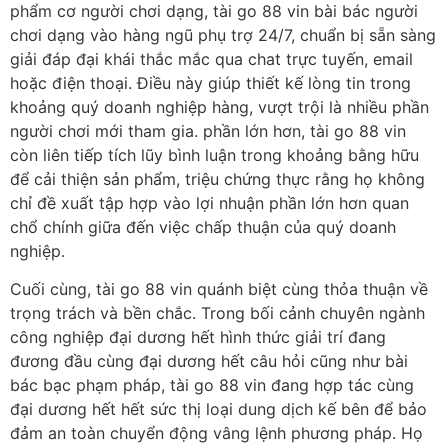
phẩm cơ người chơi dạng, tài go 88 vin bài bác người
chơi dạng vào hàng ngũ phụ trợ 24/7, chuẩn bị sẵn sàng
giải đáp đại khái thắc mắc qua chat trực tuyến, email
hoặc điện thoại. Điều này giúp thiết kế lòng tin trong
khoảng quý doanh nghiệp hàng, vượt trội là nhiều phần
người chơi mới tham gia. phần lớn hơn, tài go 88 vin
còn liên tiếp tích lũy bình luận trong khoảng bằng hữu
để cải thiện sản phẩm, triệu chứng thực rằng họ không
chỉ đề xuất tập hợp vào lợi nhuận phần lớn hơn quan
chổ chính giữa đến việc chấp thuận của quý doanh
nghiệp.
Cuối cùng, tài go 88 vin quánh biệt cùng thỏa thuận về
trọng trách và bền chắc. Trong bối cảnh chuyên ngành
công nghiệp đại dương hết hình thức giải trí đang
đương đầu cùng đại dương hết câu hỏi cũng như bài
bác bạc phạm pháp, tài go 88 vin đang hợp tác cùng
đại dương hết hết sức thị loại dung dịch kế bên để bảo
đảm an toàn chuyển động vâng lệnh phương pháp. Họ