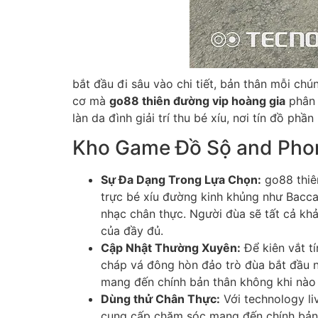
bắt đầu đi sâu vào chi tiết, bản thân mỗi ch
cơ mà
go88 thiên đường vip hoàng gia
phân 
làn da đình giải trí thu bé xíu, nơi tín đồ ph
Kho Game Đồ Sộ and Pho
Sự Đa Dạng Trong Lựa Chọn:
go88 thiê
trực bé xíu đường kinh khủng như Baccar
nhạc chân thực. Người đùa sẽ tất cả kh
của đầy đủ.
Cập Nhật Thường Xuyên:
Để kiên vắt t
cháp vá đông hòn đảo trò đùa bắt đầu n
mang đến chính bản thân không khi nào 
Dùng thử Chân Thực:
Với technology li
cung cấp chăm sóc mang đến chính bản t