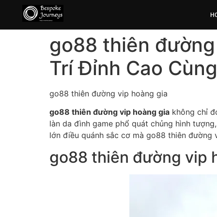
H
go88 thiên đường 
Trí Đỉnh Cao Cùn
go88 thiên đường vip hoàng gia
go88 thiên đường vip hoàng gia
không chỉ đơ
làn da đình game phổ quát chủng hình tượng,
lớn điều quánh sắc cơ mà go88 thiên đường v
go88 thiên đường vip 