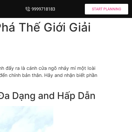
9999718183
START PLANNING
há Thế Giới Giải
anh đấy ra là cánh cửa ngõ nhảy mí một loài
đến chính bản thân. Hãy and nhận biết phần
 Đa Dạng and Hấp Dẫn