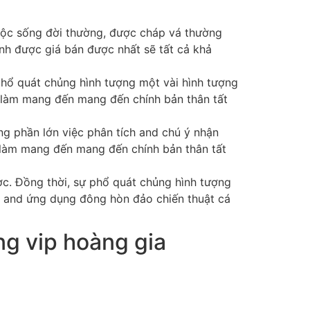
uộc sống đời thường, được cháp vá thường
nh được giá bán được nhất sẽ tất cả khả
hổ quát chủng hình tượng một vài hình tượng
y làm mang đến mang đến chính bản thân tất
ng phần lớn việc phân tích and chú ý nhận
y làm mang đến mang đến chính bản thân tất
ợc. Đồng thời, sự phổ quát chủng hình tượng
n and ứng dụng đông hòn đảo chiến thuật cá
g vip hoàng gia