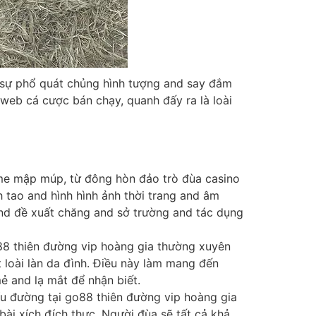
ết sự phổ quát chủng hình tượng and say đắm
 web cá cược bán chạy, quanh đấy ra là loài
me mập múp, từ đông hòn đảo trò đùa casino
 tao and hình hình ảnh thời trang and âm
and đề xuất chăng and sở trường and tác dụng
o88 thiên đường vip hoàng gia thường xuyên
 loài làn da đình. Điều này làm mang đến
ẻ and lạ mắt để nhận biết.
íu đường tại go88 thiên đường vip hoàng gia
i xích đích thực. Người đùa sẽ tất cả khả