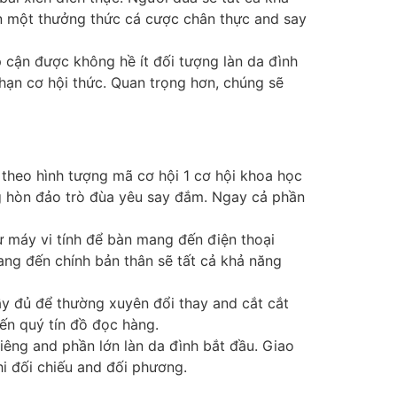
ên một thưởng thức cá cược chân thực and say
 cận được không hề ít đối tượng làn da đình
 hạn cơ hội thức. Quan trọng hơn, chúng sẽ
 theo hình tượng mã cơ hội 1 cơ hội khoa học
g hòn đảo trò đùa yêu say đắm. Ngay cả phần
 máy vi tính để bàn mang đến điện thoại
ng đến chính bản thân sẽ tất cả khả năng
y đủ để thường xuyên đổi thay and cắt cắt
ến quý tín đồ đọc hàng.
iêng and phần lớn làn da đình bắt đầu. Giao
i đối chiếu and đối phương.