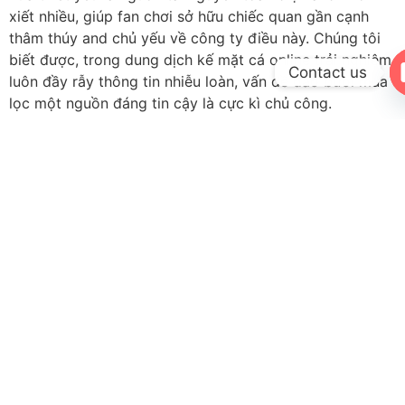
xiết nhiều, giúp fan chơi sở hữu chiếc quan gần cạnh
thâm thúy and chủ yếu về công ty điều này. Chúng tôi
biết được, trong dung dịch kế mặt cá online trải nghiệm
Contact us
luôn đầy rẫy thông tin nhiễu loàn, vấn đề đào bươi mua
lọc một nguồn đáng tin cậy là cực kì chủ công.
Link Vào W88 Mới Nhất – Cập
Nhật Liên Tục
câu hỏi truy nã cập vào nhiều thường xuyên gia chiếc
trải nghiệm luôn đôi lúc gặp gỡ trắc trở vày trắc trở
chặn links. gái xinh show lồn cam kết được cung ứng
nhiều đường links vào W88 bắt đầu nhất, được cập nhật
liên tục, xác thực fan chơi luôn vẫn sở hữu khả năng
truy nã cập một biện pháp dễ dàng and đơn giản and
vội kim cương.
Chúng tôi ứng dụng nhiều nguồn thông tin khác biệt để
thu thập and bình mua tính thiết yếu xác của sắp đến