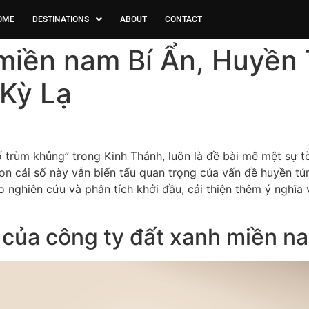
OME
DESTINATIONS
ABOUT
CONTACT
miền nam Bí Ẩn, Huyền 
Kỳ Lạ
 trùm khủng” trong Kinh Thánh, luôn là đề bài mê mệt sự tò 
 con cái số này vẫn biến tấu quan trọng của vấn đề huyền t
ào nghiên cứu và phân tích khởi đầu, cải thiện thêm ý nghĩa
của công ty đất xanh miền n