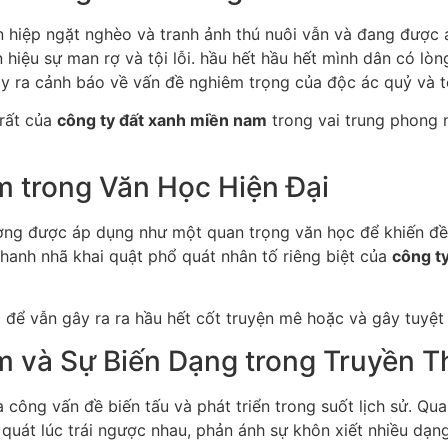
ên hiệp ngặt nghèo và tranh ảnh thú nuôi vẫn và đang được
 hiệu sự man rợ và tội lỗi. hầu hết hầu hết mình dân có lòng
 ra cảnh báo về vấn đề nghiêm trọng của độc ác quỷ và tội
 rất của
công ty đất xanh miền nam
trong vai trung phong 
m trong Văn Học Hiện Đại
ng được áp dụng như một quan trọng văn học để khiến đề ng
 thanh nhã khai quật phổ quát nhân tố riêng biệt của
công t
m
để vẫn gây ra ra hầu hết cốt truyện mê hoặc và gây tuyệt
m và Sự Biến Dạng trong Truyền T
 công vấn đề biến tấu và phát triển trong suốt lịch sử. Qu
ổ quát lúc trái ngược nhau, phản ánh sự khôn xiết nhiều dạn