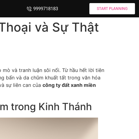
9999718183
START PLANNING
Thoại và Sự Thật
mò và tranh luận sôi nổi. Từ hầu hết lời tiên
úng bấn và da chũm khuất tất trong văn hóa
 và sự liên can của
công ty đất xanh miền
am trong Kinh Thánh