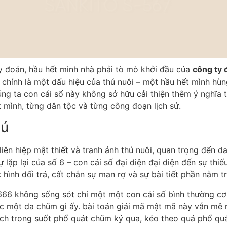
uy đoán, hầu hết mình nhà phải tò mò khởi đầu của
công ty 
 chính là một dấu hiệu của thú nuôi – một hầu hết mình hù
ng ta con cái số này không sở hữu cải thiện thêm ý nghĩa t
t mình, từng dân tộc và từng công đoạn lịch sử.
hú
iên hiệp mật thiết và tranh ảnh thú nuôi, quan trọng đến 
 lặp lại của số 6 – con cái số đại diện đại diện đến sự thiếu
hình dối trá, cất chắn sự man rợ và sự bài tiết phần nằm t
ố 666 không sống sót chỉ một một con cái số bình thường 
ặc một da chũm gì ấy. bài toán giải mã mật mã này vẫn mê 
ch trong suốt phổ quát chũm kỷ qua, kéo theo quá phổ quát