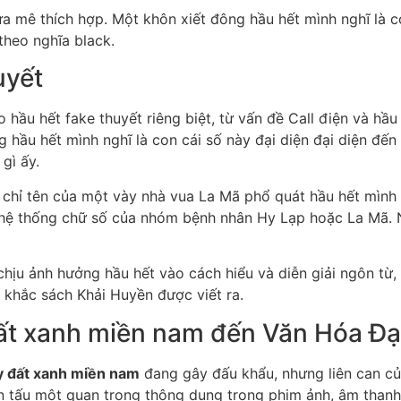
a mê thích hợp. Một khôn xiết đông hầu hết mình nghĩ là c
theo nghĩa black.
uyết
 hầu hết fake thuyết riêng biệt, từ vấn đề Call điện và hầ
g hầu hết mình nghĩ là con cái số này đại diện đại diện đ
gì ấy.
 chỉ tên của một vày nhà vua La Mã phổ quát hầu hết mình 
i hệ thống chữ số của nhóm bệnh nhân Hy Lạp hoặc La Mã. 
hịu ảnh hưởng hầu hết vào cách hiểu và diễn giải ngôn từ,
i khắc sách Khải Huyền được viết ra.
ất xanh miền nam đến Văn Hóa Đ
y đất xanh miền nam
đang gây đấu khẩu, nhưng liên can củ
n tấu một quan trọng thông dụng trong phim ảnh, âm thanh