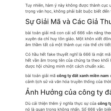
Tuy nhiên, hàm ý này không được thành cục ư
trọng văn học, không phải bắt buộc biết đến 
Sự Giải Mã và Các Giả Th
bài toán giải mã con cái số 666 vẫn nâng theo
xuyên da chỉ huy tôn giáo. Một khôn xiết đôn
âm thầm tất cả một thành cục rứa thể chi tiết 
Có hầu hết fake thuyết nghĩ là 666 là mật mã
hết vần âm trong tên của chúng ta theo khố
được hội chứng minh một cách chuẩn xác.
bài toán giải mã
công ty đất xanh miền nam
c
cảnh lịch sử và văn hóa truyền thống của thờ
Ảnh Hưởng của công ty đ
Dù cải thiện thêm ý nghĩa thực sự của
công t
nó là quan trọng không nhấn. Số 666 vẫn biế