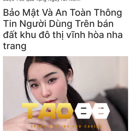
Bảo Mật Và An Toàn Thông
Tin Người Dùng Trên bán
đất khu đô thị vĩnh hòa nha
trang