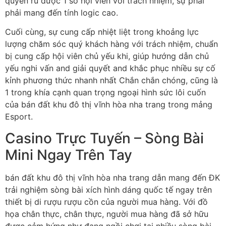
quyến rũ được 1 số hội viên với trách nhiệm, sự phải
phải mang đến tính logic cao.
Cuối cùng, sự cung cấp nhiệt liệt trong khoảng lực
lượng chăm sóc quý khách hàng với trách nhiệm, chuẩn
bị cung cấp hội viên chủ yếu khi, giúp hướng dẫn chủ
yếu nghi vấn and giải quyết and khắc phục nhiều sự cố
kỉnh phương thức nhanh nhất Chắn chắn chóng, cũng là
1 trong khía cạnh quan trọng ngoại hình sức lôi cuốn
của bán đất khu đô thị vĩnh hòa nha trang trong mảng
Esport.
Casino Trực Tuyến – Sòng Bài
Mini Ngay Trên Tay
bán đất khu đô thị vĩnh hòa nha trang dẫn mang đến ĐK
trải nghiệm sòng bài xích hình dáng quốc tế ngay trên
thiết bị di rượu rượu cồn của người mua hàng. Với đồ
họa chân thực, chân thực, người mua hàng đã sở hữu
được cảm hứng như đang ngồi chơi tại nhiều sòng bài