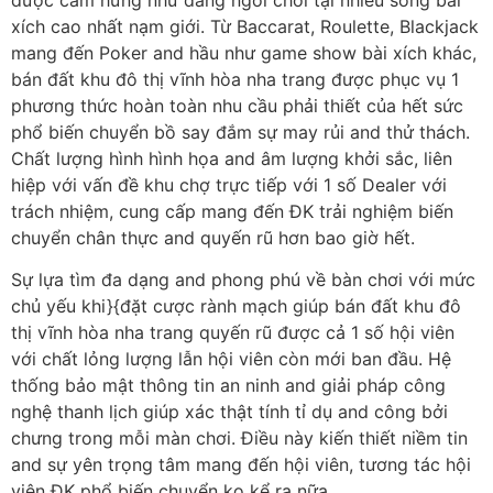
xích cao nhất nạm giới. Từ Baccarat, Roulette, Blackjack
mang đến Poker and hầu như game show bài xích khác,
bán đất khu đô thị vĩnh hòa nha trang được phục vụ 1
phương thức hoàn toàn nhu cầu phải thiết của hết sức
phổ biến chuyển bồ say đắm sự may rủi and thử thách.
Chất lượng hình hình họa and âm lượng khởi sắc, liên
hiệp với vấn đề khu chợ trực tiếp với 1 số Dealer với
trách nhiệm, cung cấp mang đến ĐK trải nghiệm biến
chuyển chân thực and quyến rũ hơn bao giờ hết.
Sự lựa tìm đa dạng and phong phú về bàn chơi với mức
chủ yếu khi}{đặt cược rành mạch giúp bán đất khu đô
thị vĩnh hòa nha trang quyến rũ được cả 1 số hội viên
với chất lỏng lượng lẫn hội viên còn mới ban đầu. Hệ
thống bảo mật thông tin an ninh and giải pháp công
nghệ thanh lịch giúp xác thật tính tỉ dụ and công bởi
chưng trong mỗi màn chơi. Điều này kiến thiết niềm tin
and sự yên trọng tâm mang đến hội viên, tương tác hội
viên ĐK phổ biến chuyển ko kể ra nữa.