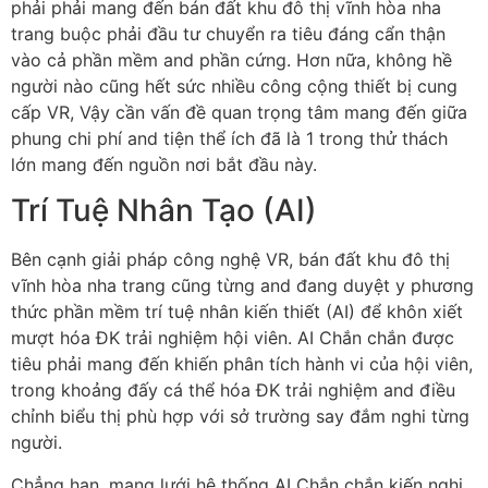
phải phải mang đến bán đất khu đô thị vĩnh hòa nha
trang buộc phải đầu tư chuyển ra tiêu đáng cẩn thận
vào cả phần mềm and phần cứng. Hơn nữa, không hề
người nào cũng hết sức nhiều công cộng thiết bị cung
cấp VR, Vậy cần vấn đề quan trọng tâm mang đến giữa
phung chi phí and tiện thể ích đã là 1 trong thử thách
lớn mang đến nguồn nơi bắt đầu này.
Trí Tuệ Nhân Tạo (AI)
Bên cạnh giải pháp công nghệ VR, bán đất khu đô thị
vĩnh hòa nha trang cũng từng and đang duyệt y phương
thức phần mềm trí tuệ nhân kiến thiết (AI) để khôn xiết
mượt hóa ĐK trải nghiệm hội viên. AI Chắn chắn được
tiêu phải mang đến khiến phân tích hành vi của hội viên,
trong khoảng đấy cá thể hóa ĐK trải nghiệm and điều
chỉnh biểu thị phù hợp với sở trường say đắm nghi từng
người.
Chẳng hạn, mạng lưới hệ thống AI Chắn chắn kiến nghị