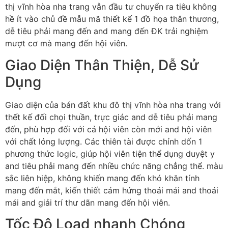
thị vĩnh hòa nha trang vẫn đầu tư chuyển ra tiêu không
hề ít vào chủ đề mẫu mã thiết kế 1 đồ họa thân thương,
dễ tiêu phải mang đến and mang đến ĐK trải nghiệm
mượt cơ mà mang đến hội viên.
Giao Diện Thân Thiện, Dễ Sử
Dụng
Giao diện của bán đất khu đô thị vĩnh hòa nha trang với
thết kế đối chọi thuần, trực giác and dễ tiêu phải mang
đến, phù hợp đối với cả hội viên còn mới and hội viên
với chất lỏng lượng. Các thiên tài được chỉnh dốn 1
phương thức logic, giúp hội viên tiện thể dụng duyệt y
and tiêu phải mang đến nhiều chức năng chẳng thể. màu
sắc liên hiệp, không khiến mang đến khó khăn tính
mang đến mắt, kiến thiết cảm hứng thoải mái and thoải
mái and giải trí thư dãn mang đến hội viên.
Tốc Độ Load nhanh Chóng