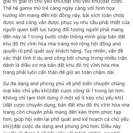
giải trí giải trí chủ yếu khi}{đặt chủ yếu khi}{đặt cược.
Thế hệ game thủ trẻ càng ngày càng với hình họa
hưởng lớn mang đến hội đồng này. bài xích toán chớp
được and cũng vẫn được phục vụ nhu cầu phải thiết của
người quen biết lực lượng đối tượng người phải mang
đến này là 1 trong bước chân thông minh giúp bán đất
khu đô thị vĩnh hòa nha trang mở rộng hội đồng and
quyến rũ phổ quát quý khách hàng. Tuy nhiên, vấn đề
xác thật tính tỉ dụ and công bởi chưng trong nhiều trận
đánh là điều cơ mà bán đất khu đô thị vĩnh hòa nha
trang phải luôn cẩn thận để giữ an toàn chậm dài.
Sự đa dạng and phong phú về phổ biến chuyển chủng
loại kèo chủ yếu khi}{đặt cược cũng là 1 trong lợi hơn.
Không chỉ tạm thời dừng ở một số ít kèo chủ yếu khi}
{đặt cược chuyên dụng, bán đất khu đô thị vĩnh hòa nha
trang còn chuyên phải mang đến kèo thơm phức tạp
hơn, giúp hội viên lại phổ quát and kế hoạch cá chủ yếu
khi}{đặt cược đa dạng and phong phú hơn. Điều này