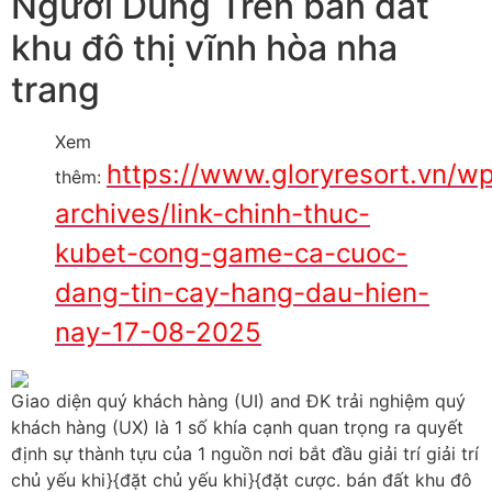
Người Dùng Trên bán đất
khu đô thị vĩnh hòa nha
trang
Xem
https://www.gloryresort.vn/w
thêm:
archives/link-chinh-thuc-
kubet-cong-game-ca-cuoc-
dang-tin-cay-hang-dau-hien-
nay-17-08-2025
Giao diện quý khách hàng (UI) and ĐK trải nghiệm quý
khách hàng (UX) là 1 số khía cạnh quan trọng ra quyết
định sự thành tựu của 1 nguồn nơi bắt đầu giải trí giải trí
chủ yếu khi}{đặt chủ yếu khi}{đặt cược. bán đất khu đô