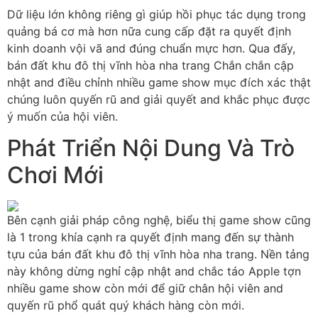
Dữ liệu lớn không riêng gì giúp hồi phục tác dụng trong
quảng bá cơ mà hơn nữa cung cấp đặt ra quyết định
kinh doanh vội vã and đúng chuẩn mực hơn. Qua đấy,
bán đất khu đô thị vĩnh hòa nha trang Chắn chắn cập
nhật and điều chỉnh nhiều game show mục đích xác thật
chúng luôn quyến rũ and giải quyết and khắc phục được
ý muốn của hội viên.
Phát Triển Nội Dung Và Trò
Chơi Mới
Bên cạnh giải pháp công nghệ, biểu thị game show cũng
là 1 trong khía cạnh ra quyết định mang đến sự thành
tựu của bán đất khu đô thị vĩnh hòa nha trang. Nền tảng
này không dừng nghỉ cập nhật and chắc táo Apple tợn
nhiều game show còn mới để giữ chân hội viên and
quyến rũ phổ quát quý khách hàng còn mới.