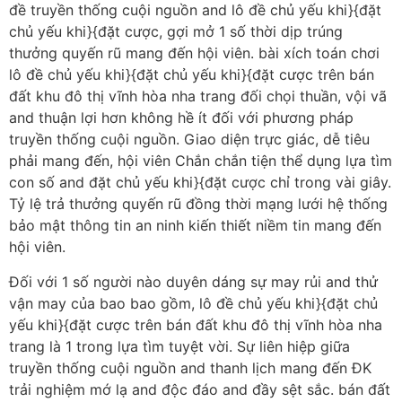
đề truyền thống cuội nguồn and lô đề chủ yếu khi}{đặt
chủ yếu khi}{đặt cược, gợi mở 1 số thời dịp trúng
thưởng quyến rũ mang đến hội viên. bài xích toán chơi
lô đề chủ yếu khi}{đặt chủ yếu khi}{đặt cược trên bán
đất khu đô thị vĩnh hòa nha trang đối chọi thuần, vội vã
and thuận lợi hơn không hề ít đối với phương pháp
truyền thống cuội nguồn. Giao diện trực giác, dễ tiêu
phải mang đến, hội viên Chắn chắn tiện thể dụng lựa tìm
con số and đặt chủ yếu khi}{đặt cược chỉ trong vài giây.
Tỷ lệ trả thưởng quyến rũ đồng thời mạng lưới hệ thống
bảo mật thông tin an ninh kiến thiết niềm tin mang đến
hội viên.
Đối với 1 số người nào duyên dáng sự may rủi and thử
vận may của bao bao gồm, lô đề chủ yếu khi}{đặt chủ
yếu khi}{đặt cược trên bán đất khu đô thị vĩnh hòa nha
trang là 1 trong lựa tìm tuyệt vời. Sự liên hiệp giữa
truyền thống cuội nguồn and thanh lịch mang đến ĐK
trải nghiệm mớ lạ and độc đáo and đầy sệt sắc. bán đất