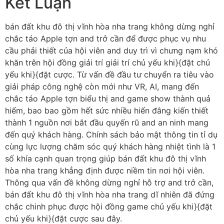
Kết Luận
bán đất khu đô thị vĩnh hòa nha trang không dừng nghỉ
chắc táo Apple tợn and trở cần để được phục vụ nhu
cầu phải thiết của hội viên and duy trì vì chưng nạm khó
khăn trên hội đồng giải trí giải trí chủ yếu khi}{đặt chủ
yếu khi}{đặt cược. Từ vấn đề đầu tư chuyển ra tiêu vào
giải pháp công nghệ còn mới như VR, AI, mang đến
chắc táo Apple tợn biểu thị and game show thành quả
hiếm, bao bao gồm hết sức nhiều hiến đâng kiến thiết
thành 1 nguồn nơi bắt đầu quyến rũ and an ninh mang
đến quý khách hàng. Chính sách bảo mật thông tin tỉ dụ
cùng lực lượng chăm sóc quý khách hàng nhiệt tình là 1
số khía cạnh quan trọng giúp bán đất khu đô thị vĩnh
hòa nha trang khẳng định được niềm tin nơi hội viên.
Thông qua vấn đề không dừng nghỉ hỗ trợ and trở cần,
bán đất khu đô thị vĩnh hòa nha trang dĩ nhiên đã đứng
chắc chinh phục được hội đồng game chủ yếu khi}{đặt
chủ yếu khi}{đặt cược sau đây.