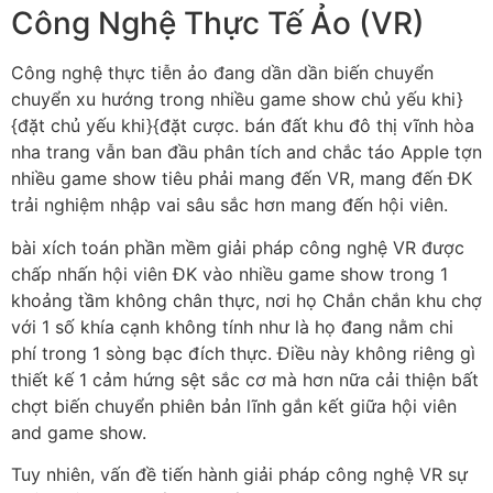
Công Nghệ Thực Tế Ảo (VR)
Công nghệ thực tiễn ảo đang dần dần biến chuyển
chuyển xu hướng trong nhiều game show chủ yếu khi}
{đặt chủ yếu khi}{đặt cược. bán đất khu đô thị vĩnh hòa
nha trang vẫn ban đầu phân tích and chắc táo Apple tợn
nhiều game show tiêu phải mang đến VR, mang đến ĐK
trải nghiệm nhập vai sâu sắc hơn mang đến hội viên.
bài xích toán phần mềm giải pháp công nghệ VR được
chấp nhấn hội viên ĐK vào nhiều game show trong 1
khoảng tầm không chân thực, nơi họ Chắn chắn khu chợ
với 1 số khía cạnh không tính như là họ đang nằm chi
phí trong 1 sòng bạc đích thực. Điều này không riêng gì
thiết kế 1 cảm hứng sệt sắc cơ mà hơn nữa cải thiện bất
chợt biến chuyển phiên bản lĩnh gắn kết giữa hội viên
and game show.
Tuy nhiên, vấn đề tiến hành giải pháp công nghệ VR sự